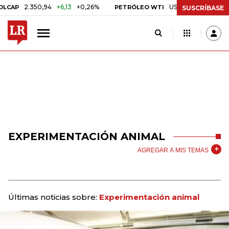
2.350,94
+6,13
+0,26%
US$ 78,01
US$ 2,92
+
AP
PETRÓLEO WTI
SUSCRÍBASE
EXPERIMENTACIÓN ANIMAL
AGREGAR A MIS TEMAS
Últimas noticias sobre:
Experimentación animal