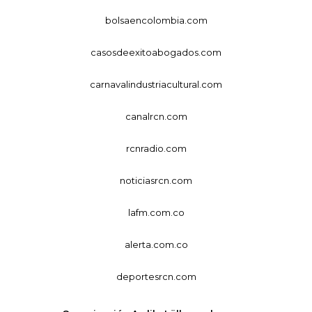
bolsaencolombia.com
casosdeexitoabogados.com
carnavalindustriacultural.com
canalrcn.com
rcnradio.com
noticiasrcn.com
lafm.com.co
alerta.com.co
deportesrcn.com