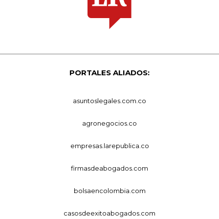
PORTALES ALIADOS:
asuntoslegales.com.co
agronegocios.co
empresas.larepublica.co
firmasdeabogados.com
bolsaencolombia.com
casosdeexitoabogados.com