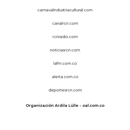
carnavalindustriacultural.com
canalrcn.com
rcnradio.com
noticiasrcn.com
lafm.com.co
alerta.com.co
deportesrcn.com
Organización Ardila Lülle - oal.com.co