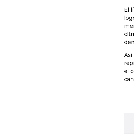
El 
log
men
cít
de
Así
rep
el 
can