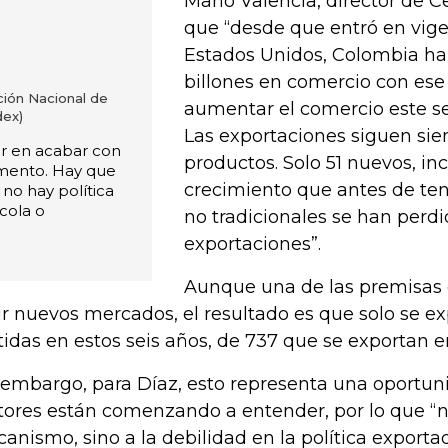
Mario Valencia, director de C
que “desde que entró en vige
Estados Unidos, Colombia ha
billones en comercio con ese 
ción Nacional de
aumentar el comercio este s
dex)
Las exportaciones siguen si
r en acabar con
productos. Solo 51 nuevos, i
umento. Hay que
crecimiento que antes de ten
 no hay política
ícola o
no tradicionales se han perdi
exportaciones”.
Aunque una de las premisas 
ir nuevos mercados, el resultado es que solo se e
tidas en estos seis años, de 737 que se exportan en
 embargo, para Díaz, esto representa una oportun
tores están comenzando a entender, por lo que “n
anismo, sino a la debilidad en la política exportad