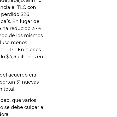
edetrabajo, afirmó
ncia el TLC con
 perdido $26
país. En lugar de
e ha reducido 37%.
endo de los mismos
ncluso menos
er TLC. En bienes
do $4,3 billones en
del acuerdo era
xportan 51 nuevas
 total.
idad, que varios
o se debe culpar al
ora”.