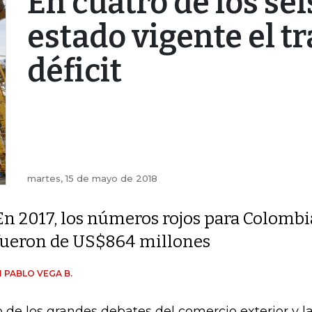
En cuatro de los se
estado vigente el t
déficit
martes, 15 de mayo de 2018
En 2017, los números rojos para Colombi
fueron de US$864 millones
 PABLO VEGA B.
 de los grandes debates del comercio exterior y l