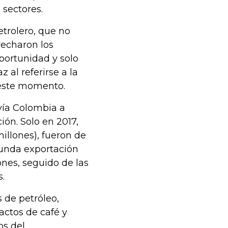
 sectores.
trolero, que no
vecharon los
portunidad y solo
 al referirse a la
 este momento.
nvía Colombia a
ión. Solo en 2017,
illones), fueron de
gunda exportación
ones, seguido de las
s.
s de petróleo,
actos de café y
os del