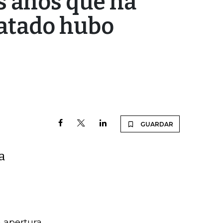
is años que ha
ratado hubo
GUARDAR
a
a apertura