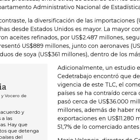
artamento Administrativo Nacional de Estadística
contraste, la diversificación de las importaciones 
has desde Estados Unidos es mayor. La mayor c
ron aceites refinados, por US$2.487 millones, segu
resentó US$889 millones, junto con aeronaves (US
iduos de soya (US$361 millones), dentro de los má
Adicionalmente, un estudio 
Cedetrabajo encontró que de
vigencia de este TLC, el come
ia
países se ha contraído cerca
 y Vocero de
pasó cerca de US$36.000 mil
millones, además de haber r
l acuerdo y
exportaciones en US$11.280 mi
a las
as. Hay que
51,7% de lo comerciado antes
ntos que detenga
países del