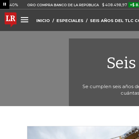
%
$ 408.498,97
+$ 8.753,81
ORO COMPRA BANCO DE LA REPÚBLICA
INICIO
ESPECIALES
SEIS AÑOS DEL TLC C
Seis
Se cumplen seis años d
cuántas