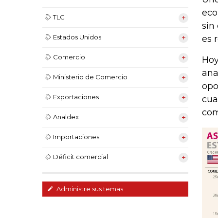
eco
TLC
sin
Estados Unidos
es 
Comercio
Hoy
ana
Ministerio de Comercio
opo
Exportaciones
cua
com
Analdex
Importaciones
Déficit comercial
Administre sus temas