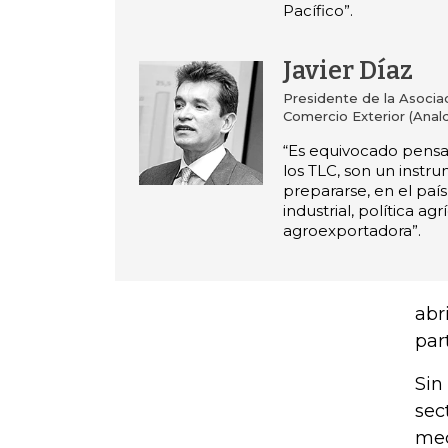
Pacífico”.
Javier Díaz
Presidente de la Asocia
Comercio Exterior (Anal
“Es equivocado pensa
los TLC, son un instr
prepararse, en el país
industrial, política agr
agroexportadora”.
abr
par
Sin
sec
mec