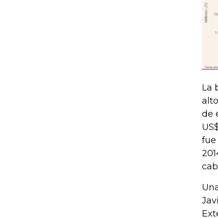
La 
alt
de 
US$
fue
201
cab
Una
Jav
Ext