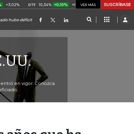
SUSCRÍBASE
2%
10,34%
+0,10%
+0,98%
$ 416,96
+$ 0,05
+0,01
DTF
UVR
VER MÁS
tado hubo déficit
E.UU.
entró en vigor. Conozca
ficiado.