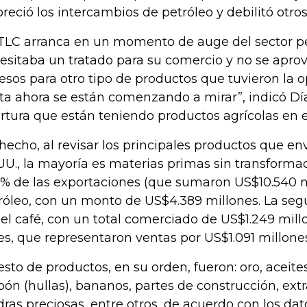
oreció los intercambios de petróleo y debilitó otros
 TLC arranca en un momento de auge del sector pe
esitaba un tratado para su comercio y no se apro
esos para otro tipo de productos que tuvieron la o
ta ahora se están comenzando a mirar”, indicó Díaz
rtura que están teniendo productos agrícolas en
hecho, al revisar los principales productos que e
UU., la mayoría es materias primas sin transformac
6% de las exportaciones (que sumaron US$10.540 m
róleo, con un monto de US$4.389 millones. La se
 el café, con un total comerciado de US$1.249 mill
res, que representaron ventas por US$1.091 millone
resto de productos, en su orden, fueron: oro, aceite
bón (hullas), bananos, partes de construcción, extr
dras preciosas, entre otros, de acuerdo con los dat