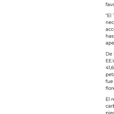
fav
“El
nec
acc
has
ape
De 
EE.
41,
pet
fue
flo
El 
car
pie