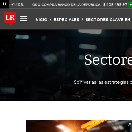
40%
$ 408.498,97
+$ 8.753,8
ORO COMPRA BANCO DE LA REPÚBLICA
INICIO
ESPECIALES
SECTORES CLAVE EN
Sectore
Son varias las estrategias