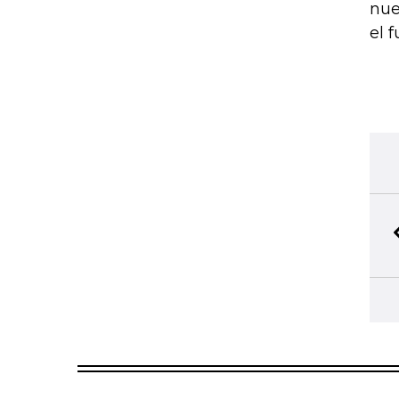
nue
el 