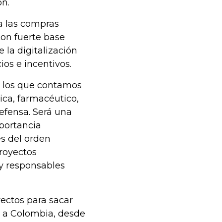
ón.
a las compras
con fuerte base
 la digitalización
os e incentivos.
en los que contamos
ica, farmacéutico,
defensa. Será una
portancia
s del orden
proyectos
 y responsables
ectos para sacar
s a Colombia, desde