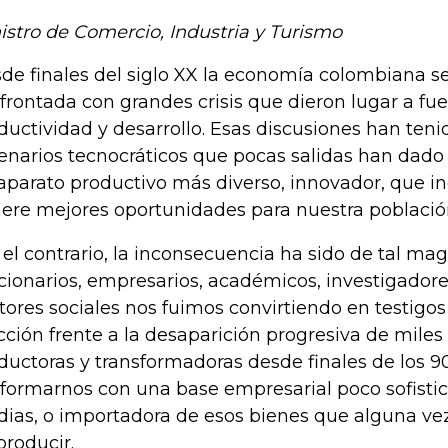
istro de Comercio, Industria y Turismo
de finales del siglo XX la economía colombiana se
frontada con grandes crisis que dieron lugar a fu
ductividad y desarrollo. Esas discusiones han teni
enarios tecnocráticos que pocas salidas han dado 
aparato productivo más diverso, innovador, que in
ere mejores oportunidades para nuestra població
 el contrario, la inconsecuencia ha sido de tal ma
cionarios, empresarios, académicos, investigador
tores sociales nos fuimos convirtiendo en testigo
cción frente a la desaparición progresiva de mile
ductoras y transformadoras desde finales de los 90
formarnos con una base empresarial poco sofisti
ias, o importadora de esos bienes que alguna ve
producir.