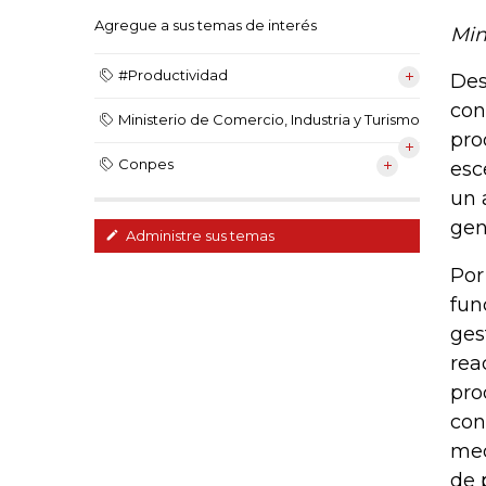
Agregue a sus temas de interés
Min
#Productividad
Des
con
Ministerio de Comercio, Industria y Turismo
pro
Conpes
esc
un 
gen
Administre sus temas
Por
fun
ges
rea
pro
con
med
de 