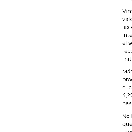
Vim
val
las
int
el 
rec
mit
Más
pro
cua
4,2
has
No 
que
ten