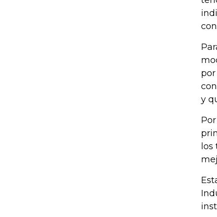
ind
con
Par
mod
por
con
y q
Por
pri
los
mej
Est
Ind
ins