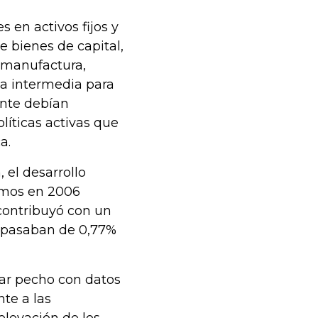
 en activos fijos y
 bienes de capital,
e manufactura,
ia intermedia para
ente debían
líticas activas que
a.
 el desarrollo
ramos en 2006
 contribuyó con un
o pasaban de 0,77%
car pecho con datos
te a las
elevación de los