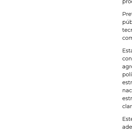
pro
Pre
púb
tec
com
Est
con
agr
pol
est
nac
est
clar
Est
ade