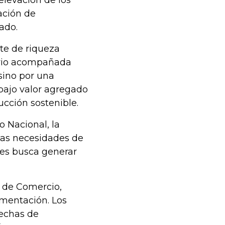
ación de
ado.
nte de riqueza
 vio acompañada
sino por una
 bajo valor agregado
cción sostenible.
o Nacional, la
las necesidades de
ues busca generar
io de Comercio,
ementación. Los
echas de