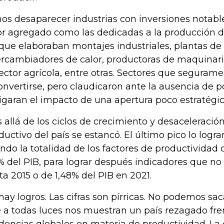
os desaparecer industrias con inversiones notables
or agregado como las dedicadas a la producción de
 que elaboraban montajes industriales, plantas d
ercambiadores de calor, productoras de maquinar
sector agrícola, entre otras. Sectores que seguram
onvertirse, pero claudicaron ante la ausencia de po
igaran el impacto de una apertura poco estratégic
 allá de los ciclos de crecimiento y desaceleración,
ductivo del país se estancó. El último pico lo log
ndo la totalidad de los factores de productividad
% del PIB, para lograr después indicadores que n
ta 2015 o de 1,48% del PIB en 2021.
hay logros. Las cifras son pírricas. No podemos sa
 a todas luces nos muestran un país rezagado fren
dencias globales en materia de productividad. La 