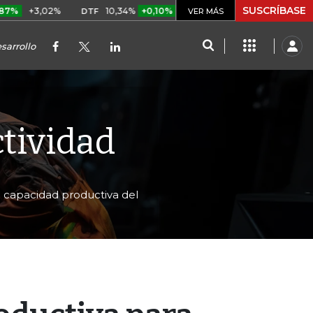
SUSCRÍBASE
,02%
10,34%
+0,10%
+0,98%
$ 416,96
+$ 0,05
+0
DTF
VER MÁS
UVR
sarrollo
ctividad
la capacidad productiva del