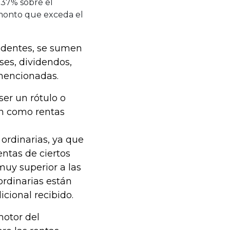
) 37% sobre el
 monto que exceda el
identes, se sumen
eses, dividendos,
 mencionadas.
ser un rótulo o
ían como rentas
 ordinarias, ya que
ventas de ciertos
muy superior a las
 ordinarias están
cional recibido.
motor del