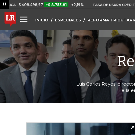
$ 408.498,97
+$ 8.753,81
+2,19%
TASA DE USURA CRÉDITO CONSU
INICIO
ESPECIALES
REFORMA TRIBUTARI
Re
Luis Carlos Reyes, directo
ella 