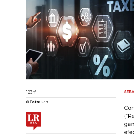
123rf
SEB
Foto:
123rf
Con
(“R
gan
efe