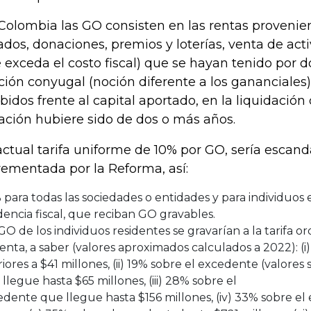
Colombia las GO consisten en las rentas provenien
ados, donaciones, premios y loterías, venta de acti
 exceda el costo fiscal) que se hayan tenido por d
ción conyugal (noción diferente a los gananciales)
ibidos frente al capital aportado, en la liquidació
ación hubiere sido de dos o más años.
actual tarifa uniforme de 10% por GO, sería esca
rementada por la Reforma, así:
para todas las sociedades o entidades y para individuos e
dencia fiscal, que reciban GO gravables.
GO de los individuos residentes se gravarían a la tarifa o
enta, a saber (valores aproximados calculados a 2022): (
riores a $41 millones, (ii) 19% sobre el excedente (valores 
llegue hasta $65 millones, (iii) 28% sobre el
dente que llegue hasta $156 millones, (iv) 33% sobre e