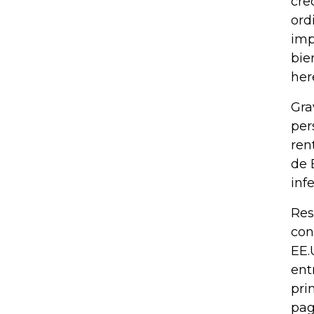
cre
ord
imp
bie
her
Gra
per
ren
de 
infe
Res
con
EE.
ent
pri
pag