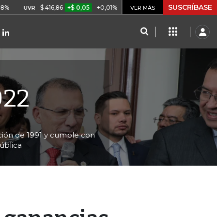
SUSCRÍBASE
$ 416,86
+$ 0,05
+0,01%
US$ 64.442,80
-US$ 525,60
VR
BITCOIN
VER MÁS
022
tución de 1991 y cumple con
ública