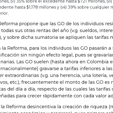
ones, (v) 35% sobre el excedente hasta $721 millones, (vi
dente hasta $1,178 millones y (vii) 39% sobre cualquier
rior.
Reforma propone que las GO de los individuos res
 todas sus otras rentas del año (v.g. sueldos, inter
.), y sobre dicha sumatoria se apliquen las tarifas
 la Reforma, para los individuos las GO pasarán a 
sificación sin ningún efecto legal, pues se gravar
inarias. Las GO suelen (hasta ahora en Colombia e
ernacionalmente) gravarse a tarifas inferiores a las
ser extraordinarias (v.g. una herencia, una lotería, 
ivos, etc.), frecuentemente el monto de las GO es 
tas del día a día, respecto de las cuales las tarifas
eñadas para crecer rápidamente con cada valor adi
, la Reforma desincentiva la creación de riqueza (