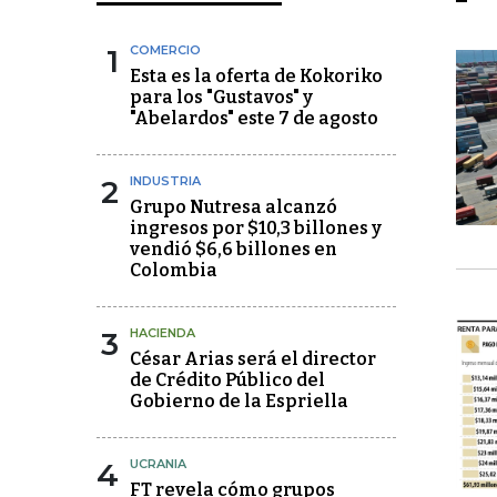
1
COMERCIO
Esta es la oferta de Kokoriko
para los "Gustavos" y
"Abelardos" este 7 de agosto
2
INDUSTRIA
Grupo Nutresa alcanzó
ingresos por $10,3 billones y
vendió $6,6 billones en
Colombia
3
HACIENDA
César Arias será el director
de Crédito Público del
Gobierno de la Espriella
4
UCRANIA
FT revela cómo grupos