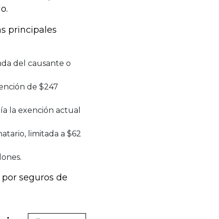
o.
s principales
enda del causante o
xención de $247
ía la exención actual
tario, limitada a $62
lones.
 por seguros de