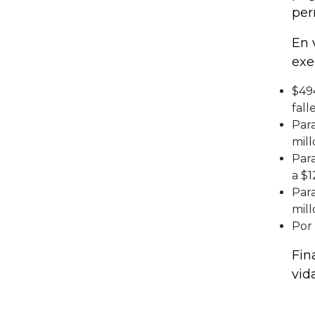
per
En 
exe
$494
fall
Par
mil
Para
a $1
Para
mill
Por 
Fin
vid