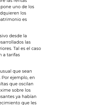
re las rentas
mpone uno de los
adquieren los
patrimonio es
sivo desde la
sarrollados las
ores. Tal es el caso
 a tarifas
 usual que sean
 Por ejemplo, en
altas que oscilan
exime sobre los
usantes ya habían
ecimiento que les