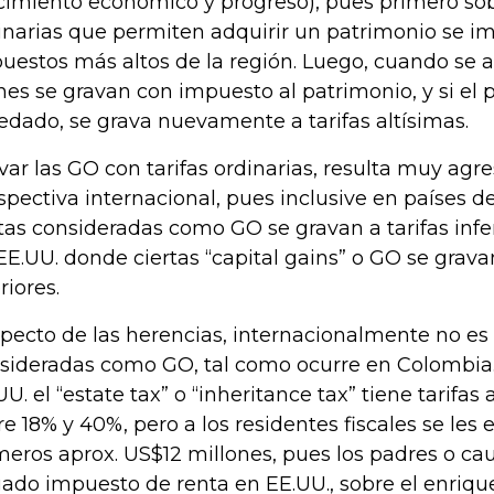
cimiento económico y progreso), pues primero sob
inarias que permiten adquirir un patrimonio se i
uestos más altos de la región. Luego, cuando se 
nes se gravan con impuesto al patrimonio, y si el 
edado, se grava nuevamente a tarifas altísimas.
var las GO con tarifas ordinarias, resulta muy agre
spectiva internacional, pues inclusive en países de
tas consideradas como GO se gravan a tarifas inferi
EE.UU. donde ciertas “capital gains” o GO se gravan
riores.
pecto de las herencias, internacionalmente no es
sideradas como GO, tal como ocurre en Colombia.
UU. el “estate tax” o “inheritance tax” tiene tarifas 
re 18% y 40%, pero a los residentes fiscales se les 
meros aprox. US$12 millones, pues los padres o ca
ado impuesto de renta en EE.UU., sobre el enriqu