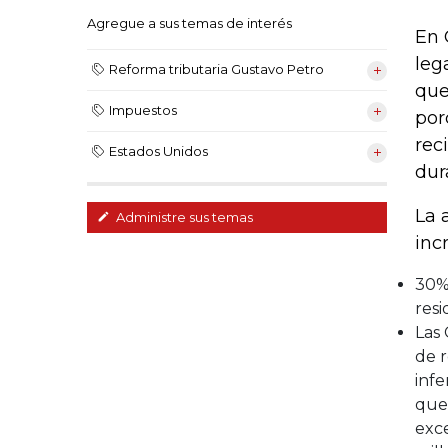
Agregue a sus temas de interés
En 
leg
Reforma tributaria Gustavo Petro
que
Impuestos
por
rec
Estados Unidos
dur
La 
Administre sus temas
inc
30% 
resi
Las 
de r
infe
que 
exce