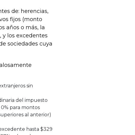
tes de: herencias,
vos fijos (monto
os años o más, la
, y los excedentes
n de sociedades cuya
ndalosamente
xtranjeros sin
rdinaria del impuesto
i) 0% para montos
superiores al anterior)
l excedente hasta $329