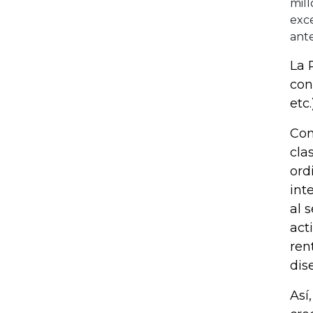
mill
exce
ante
La 
con
etc
Con
cla
ord
int
al 
act
ren
dis
Así