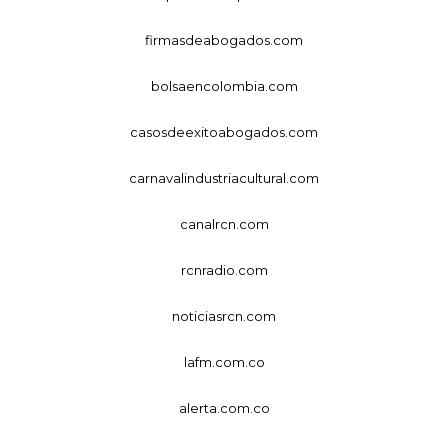
firmasdeabogados.com
bolsaencolombia.com
casosdeexitoabogados.com
carnavalindustriacultural.com
canalrcn.com
rcnradio.com
noticiasrcn.com
lafm.com.co
alerta.com.co