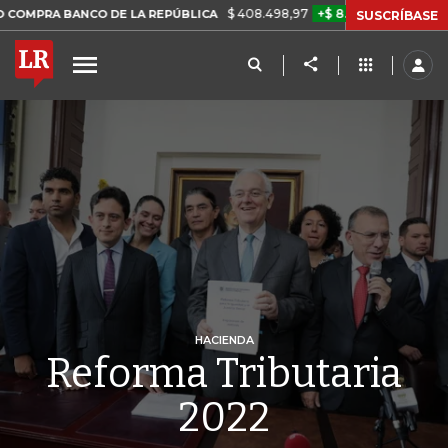
$ 408.498,97
+$ 8.753,81
+2,19%
O DE LA REPÚBLICA
TASA DE 
SUSCRÍBASE
HACIENDA
Reforma Tributaria
2022