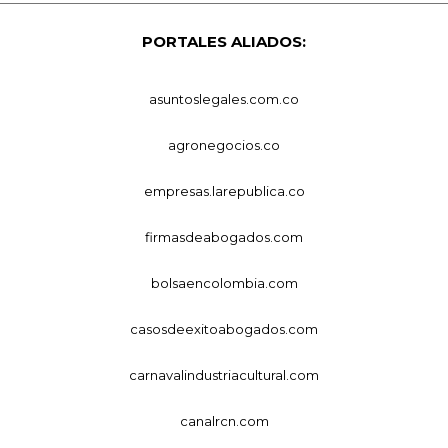
PORTALES ALIADOS:
asuntoslegales.com.co
agronegocios.co
empresas.larepublica.co
firmasdeabogados.com
bolsaencolombia.com
casosdeexitoabogados.com
carnavalindustriacultural.com
canalrcn.com