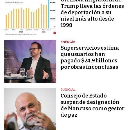
Trump lleva las órdenes
de deportación a su
nivel más alto desde
1998
ENERGÍA
Superservicios estima
que usuarios han
pagado $24,9 billones
por obras inconclusas
JUDICIAL
Consejo de Estado
suspende designación
de Mancuso como gestor
de paz