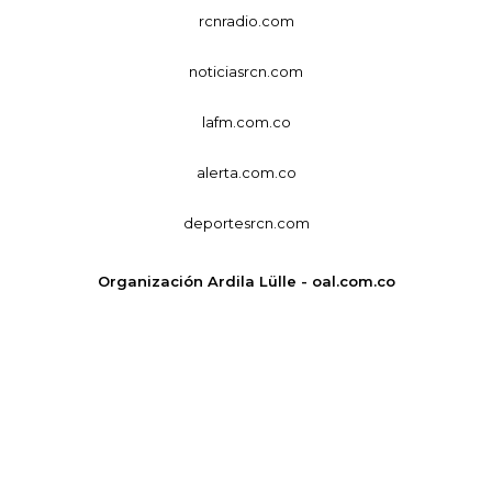
rcnradio.com
noticiasrcn.com
lafm.com.co
alerta.com.co
deportesrcn.com
Organización Ardila Lülle - oal.com.co