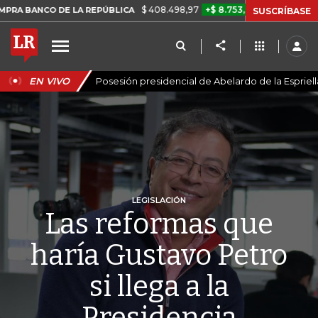
$ 408.498,97
+$ 8.753,81
+2,19%
DE LA REPÚBLICA
TASA DE USU
SUSCRÍBASE
EN VIVO
Posesión presidencial de Abelardo de la Espriell
LEGISLACIÓN
Las reformas que
haría Gustavo Petro
si llega a la