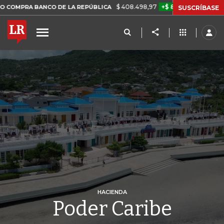
$ 408.498,97
+$ 8.753,81
+2,19%
NCO DE LA REPÚBLICA
TASA D
SUSCRÍBASE
HACIENDA
Poder Caribe