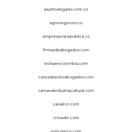
asuntoslegales.com.co
agronegocios.co
empresas.larepublica.co
firmasdeabogados.com
bolsaencolombia.com
casosdeexitoabogados.com
carnavalindustriacultural.com
canalrcn.com
rcnradio.com
noticiasrcn.com