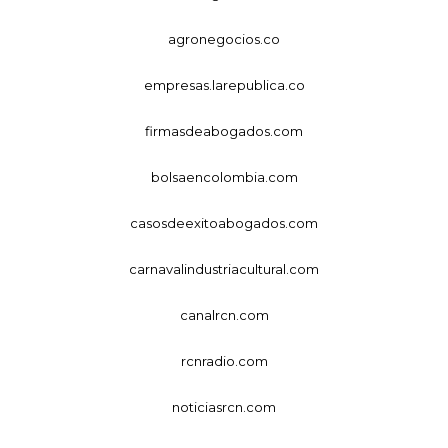
agronegocios.co
empresas.larepublica.co
firmasdeabogados.com
bolsaencolombia.com
casosdeexitoabogados.com
carnavalindustriacultural.com
canalrcn.com
rcnradio.com
noticiasrcn.com