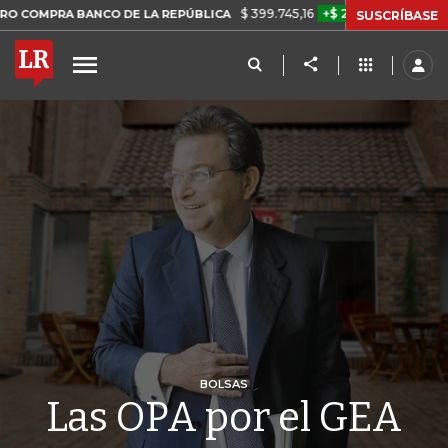
$ 399.745,16
+$ 2.295,71
+0,58%
RA BANCO DE LA REPÚBLICA
TAS
SUSCRÍBASE
BOLSAS
Las OPA por el GEA