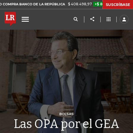
$ 408.498,97
+$ 8.753,81
+2,19%
BANCO DE LA REPÚBLICA
TASA
SUSCRÍBASE
BOLSAS
Las OPA por el GEA