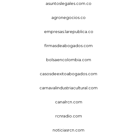
asuntoslegales.com.co
agronegocios.co
empresas.larepublica.co
firmasdeabogados.com
bolsaencolombia.com
casosdeexitoabogados.com
carnavalindustriacultural.com
canalrcn.com
rcnradio.com
noticiasrcn.com