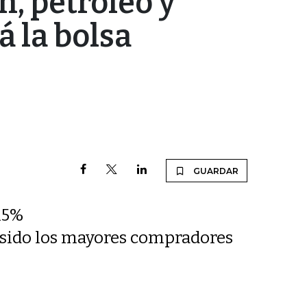
n, petróleo y
á la bolsa
GUARDAR
 15%
n sido los mayores compradores