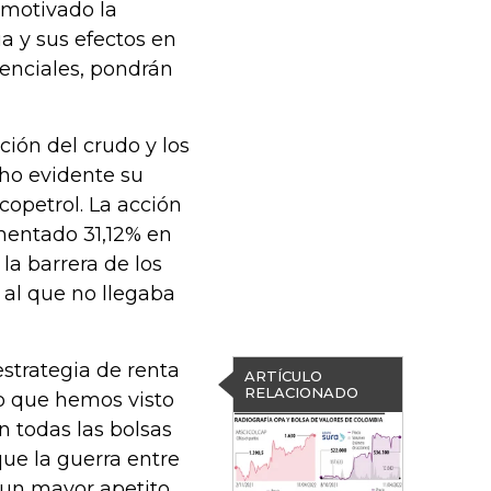
 motivado la
ia y sus efectos en
denciales, pondrán
ción del crudo y los
cho evidente su
opetrol. La acción
umentado 31,12% en
la barrera de los
l al que no llegaba
strategia de renta
ARTÍCULO
RELACIONADO
o que hemos visto
n todas las bolsas
que la guerra entre
 un mayor apetito