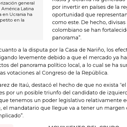
rización general
por invertir en países de la re
e América Latina
ra en Ucrania ha
oportunidad que represent
etito en la
como este. De hecho, divisas
colombiano se han fortalecid
panorama”.
cuanto a la disputa por la Casa de Nariño, los efec
igando levemente debido a que el mercado ya ha 
ctos del panorama político local, a lo cual se ha 
las votaciones al Congreso de la República.
arez de Itaú, destacó el hecho de que no exista “
es por un posible triunfo del candidato de izquie
que tenemos un poder legislativo relativamente eq
, el mandatario que llegue va a tener un margen
plicado”.