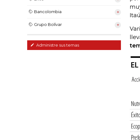
muy
Bancolombia
Ita
Grupo Bolívar
Var
lle
tem
Administre sus temas