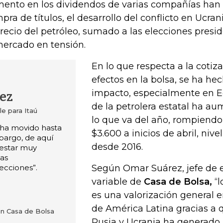
ento en los dividendos de varias compañías han
pra de títulos, el desarrollo del conflicto en Ucran
precio del petróleo, sumado a las elecciones presi
mercado en tensión.
En lo que respecta a la cotiza
efectos en la bolsa, se ha he
impacto, especialmente en Ec
rez
de la petrolera estatal ha a
le para Itaú
lo que va del año, rompiendo 
A ha movido hasta
$3.600 a inicios de abril, nive
mbargo, de aquí
desde 2016.
estar muy
tas
lecciones”.
Según Omar Suárez, jefe de e
variable de
Casa de Bolsa,
“l
es una valorización general e
de América Latina gracias a 
en Casa de Bolsa
Rusia y Ucrania ha generado