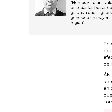
“Hemos visto una valo
en todas las bolsas d
gracias a que la guer
generado un mayor ap
región”.
En 
mit
efe
de 
Álv
ant
en 
que
com