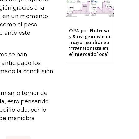
gión gracias a la
an en un momento
 como el peso
OPA por Nutresa
o ante este
y Sura generaron
mayor confianza
inversionista en
tos se han
el mercado local
anticipado los
sumado la conclusión
el mismo temor de
rda, esto pensando
uilibrado, por lo
 de maniobra