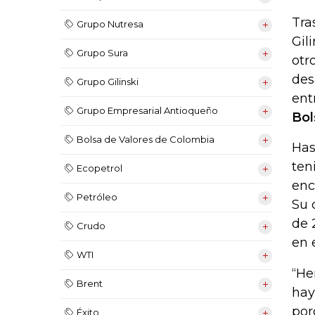
Tra
Grupo Nutresa
Gil
Grupo Sura
otr
des
Grupo Gilinski
ent
Grupo Empresarial Antioqueño
Bol
Bolsa de Valores de Colombia
Has
ten
Ecopetrol
enc
Petróleo
Su 
de 
Crudo
en 
WTI
“He
Brent
hay
por
Éxito