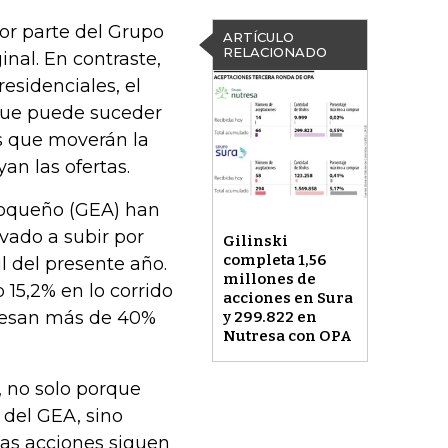
or parte del Grupo
ARTÍCULO
RELACIONADO
inal. En contraste,
esidenciales, el
o que puede suceder
es que moverán la
an las ofertas.
ioqueño (GEA) han
evado a subir por
Gilinski
completa 1,56
l del presente año.
millones de
15,2% en lo corrido
acciones en Sura
 pesan más de 40%
y 299.822 en
Nutresa con OPA
 no solo porque
 del GEA, sino
as acciones siguen