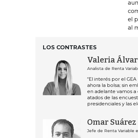
aum
com
el 
al 
LOS CONTRASTES
Valeria Álva
Analista de Renta Variab
“El interés por el GE
ahora la bolsa; sin e
en adelante vamos a 
atados de las encues
presidenciales y las e
Omar Suárez
Jefe de Renta Variable 