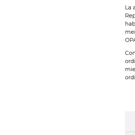
La 
Rep
hab
mer
OPA
Com
ord
mie
ord