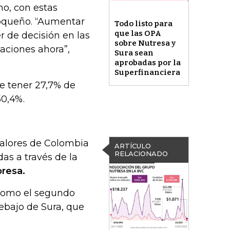
o, con estas
ioqueño. “Aumentar
Todo listo para
que las OPA
r de decisión en las
sobre Nutresa y
vaciones ahora”,
Sura sean
aprobadas por la
Superfinanciera
de tener 27,7% de
50,4%.
Valores de Colombia
ARTÍCULO
RELACIONADO
as a través de la
resa.
 como el segundo
ebajo de Sura, que