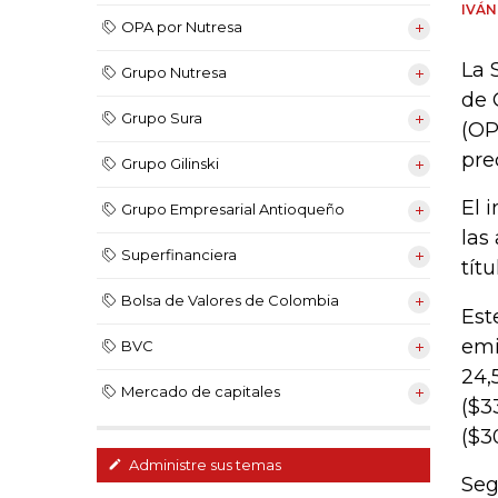
IVÁ
OPA por Nutresa
La 
Grupo Nutresa
de 
Grupo Sura
(OP
pre
Grupo Gilinski
El 
Grupo Empresarial Antioqueño
las
Superfinanciera
tít
Bolsa de Valores de Colombia
Est
emi
BVC
24,
Mercado de capitales
($3
($30
Administre sus temas
Seg