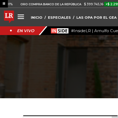
$ 399.745,16
+$ 2.295,71
+0,
ORO COMPRA BANCO DE LA REPÚBLICA
INICIO
ESPECIALES
LAS OPA POR EL GEA
#InsideLR | Arnulfo Cu
EN VIVO