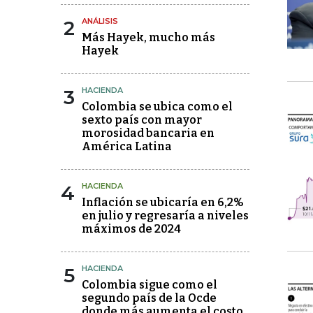
2
ANÁLISIS
Más Hayek, mucho más
Hayek
3
HACIENDA
Colombia se ubica como el
sexto país con mayor
morosidad bancaria en
América Latina
4
HACIENDA
Inflación se ubicaría en 6,2%
en julio y regresaría a niveles
máximos de 2024
5
HACIENDA
Colombia sigue como el
segundo país de la Ocde
donde más aumenta el costo