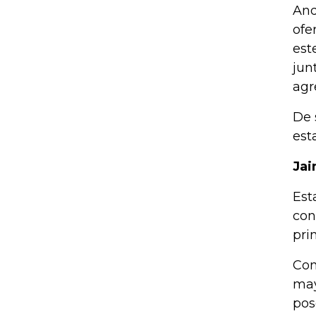
And
ofe
est
jun
agr
De 
est
Jai
Est
con
pri
Con
may
pos