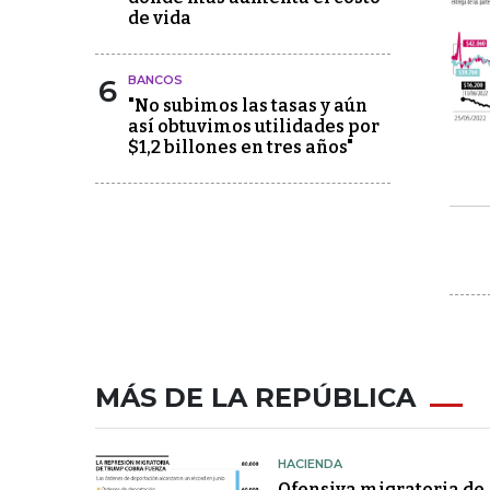
de vida
6
BANCOS
"No subimos las tasas y aún
así obtuvimos utilidades por
$1,2 billones en tres años"
MÁS DE LA REPÚBLICA
HACIENDA
Ofensiva migratoria de