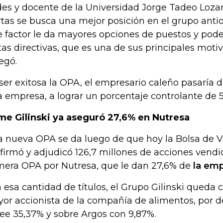
es y docente de la Universidad Jorge Tadeo Lozan
rtas se busca una mejor posición en el grupo ant
e factor le da mayores opciones de puestos y pode
tas directivas, que es una de sus principales moti
egó.
ser exitosa la OPA, el empresario caleño pasaría 
a empresa, a lograr un porcentaje controlante de 
me Gilinski ya aseguró 27,6% en Nutresa
a nueva OPA se da luego de que hoy la Bolsa de 
firmó y adjudicó 126,7 millones de acciones vendid
mera OPA por Nutresa, que le dan 27,6% de
la emp
 esa cantidad de títulos, el Grupo Gilinski queda
or accionista de la compañía de alimentos, por d
ee 35,37% y sobre Argos con 9,87%.