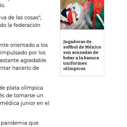
o.
a de las cosas",
do la federación
Jugadoras de
te orientado a los
softbol de México
impulsado por los
son acusadas de
botar a la basura
astante agradable.
uniformes
ntar hacerlo de
olímpicos
e plata olímpica
ués de tomarse un
médica junior en el
na pandemia que