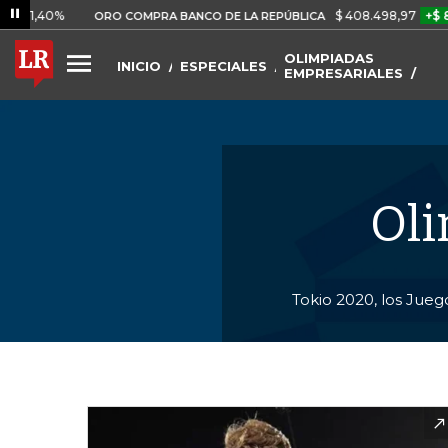
%
$ 408.498,97
+$ 8.753,81
ORO COMPRA BANCO DE LA REPÚBLICA
OLIMPIADAS
INICIO
ESPECIALES
EMPRESARIALES
Oli
Tokio 2020, los Jueg