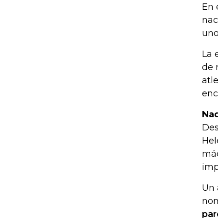
En 
nac
uno
La 
de 
atl
enc
Nad
Des
Hel
máq
imp
Un 
nom
par