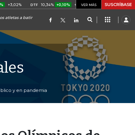
SUSCRÍBASE
2%
10,34%
+0,10%
+0,98%
$ 417,01
+$ 0,05
+0,01
DTF
UVR
VER MÁS
s atletas a batir
ales
público y en pandemia