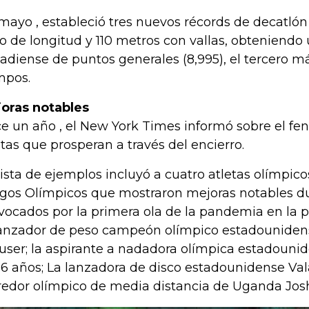
mayo , estableció tres nuevos récords de decatlón
to de longitud y 110 metros con vallas, obteniendo
adiense de puntos generales (8,995), el tercero má
mpos.
oras notables
e un año , el New York Times informó sobre el fe
etas que prosperan a través del encierro.
lista de ejemplos incluyó a cuatro atletas olímpicos
gos Olímpicos que mostraron mejoras notables du
vocados por la primera ola de la pandemia en la 
lanzador de peso campeón olímpico estadouniden
user; la aspirante a nadadora olímpica estadounid
16 años; La lanzadora de disco estadounidense Vala
redor olímpico de media distancia de Uganda Jos