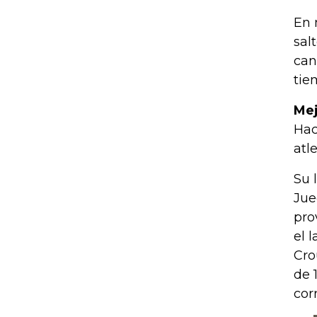
En 
sal
can
tie
Mej
Hac
atl
Su 
Jue
pro
el 
Cro
de 
cor