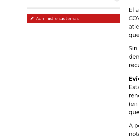
El 
COV
Administre sus temas
atl
que
Sin
dem
rec
Evi
Est
ren
(en
que
A p
not