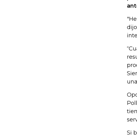
ant
"He
dij
int
“Cu
res
pro
Sie
una
Opo
Pol
tie
ser
Si 