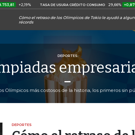
+2,19%
29,66%
+0,87%
+3,0
TASA DE USURA CRÉDITO CONSUMO
Cómo el retraso de los Olímpicos de Tokio le ayudó a alguno
récords
DEPORTES
mpiadas empresari
os Olímpicos más costosos de la historia, los primeros sin 
DEPORTES