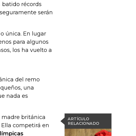
n batido récords
e seguramente serán
do única. En lugar
menos para algunos
sos, los ha vuelto a
tánica del remo
equeños, una
ue nada es
a madre británica
ARTÍCULO
RELACIONADO
 Ella competirá en
olímpicas