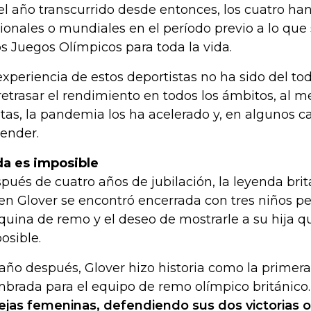
el año transcurrido desde entonces, los cuatro ha
ionales o mundiales en el período previo a lo qu
s Juegos Olímpicos para toda la vida.
experiencia de estos deportistas no ha sido del to
retrasar el rendimiento en todos los ámbitos, al 
etas, la pandemia los ha acelerado y, en algunos ca
ender.
a es imposible
pués de cuatro años de jubilación, la leyenda bri
en Glover se encontró encerrada con tres niños p
uina de remo y el deseo de mostrarle a su hija q
osible.
año después, Glover hizo historia como la primer
brada para el equipo de remo olímpico británico.
ejas femeninas, defendiendo sus dos victorias 