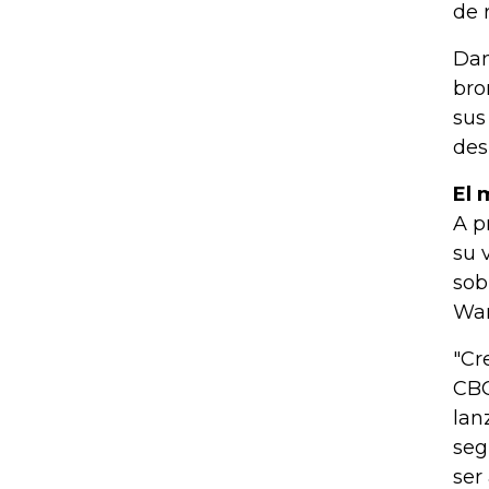
de 
Dam
bro
sus
des
El 
A p
su 
sob
War
"Cr
CBC
lan
seg
ser