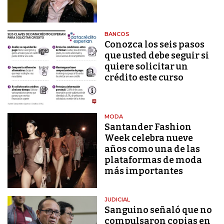
BANCOS
Conozca los seis pasos
que usted debe seguir si
quiere solicitar un
crédito este curso
MODA
Santander Fashion
Week celebra nueve
años como una de las
plataformas de moda
más importantes
JUDICIAL
Sanguino señaló que no
compulsaron copias en