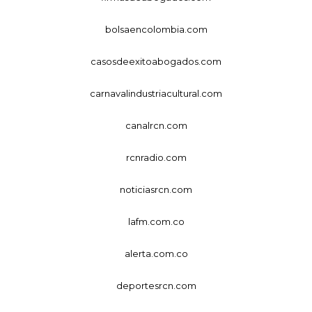
bolsaencolombia.com
casosdeexitoabogados.com
carnavalindustriacultural.com
canalrcn.com
rcnradio.com
noticiasrcn.com
lafm.com.co
alerta.com.co
deportesrcn.com