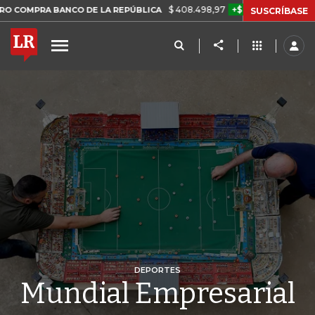
$ 408.498,97
+$ 8.753,81
+2,19%
ANCO DE LA REPÚBLICA
TASA 
SUSCRÍBASE
DEPORTES
Mundial Empresarial