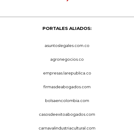
PORTALES ALIADOS:
asuntoslegales.com.co
agronegocios.co
empresas.larepublica.co
firmasdeabogados.com
bolsaencolombia.com
casosdeexitoabogados.com
carnavalindustriacultural.com