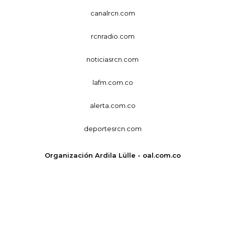
canalrcn.com
rcnradio.com
noticiasrcn.com
lafm.com.co
alerta.com.co
deportesrcn.com
Organización Ardila Lülle - oal.com.co