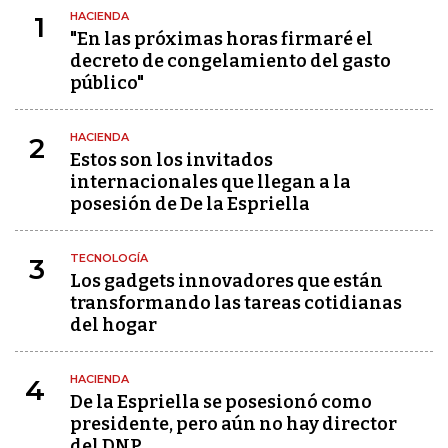
HACIENDA
1
"En las próximas horas firmaré el
decreto de congelamiento del gasto
público"
HACIENDA
2
Estos son los invitados
internacionales que llegan a la
posesión de De la Espriella
TECNOLOGÍA
3
Los gadgets innovadores que están
transformando las tareas cotidianas
del hogar
HACIENDA
4
De la Espriella se posesionó como
presidente, pero aún no hay director
del DNP