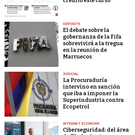
crédito este curso
DEPORTE
El debate sobre la
gobernanza de la Fifa
sobrevivirá a la tregua
en la reunión de
Marruecos
JUDICIAL
La Procuraduría
intervino en sanción
que iba a imponer la
Superindustria contra
Ecopetrol
INTERNET ECONOMY
Ciberseguridad: del área