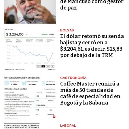
de Mancuso como gestor
de paz
BOLSAS
El dólar retomó su senda
bajista y cerró en a
$3.204,61, es decir, $25,83
por debajo de la TRM
GASTRONOMÍA
Coffee Master reunirá a
más de 50 tiendas de
café de especialidad en
Bogotá y la Sabana
LABORAL