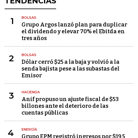
TENDENCIAS
BOLSAS
1
Grupo Argos lanzó plan para duplicar
el dividendo y elevar 70% el Ebitda en
tres años
BOLSAS
2
Dólar cerró $25 a la baja y volvió a la
senda bajista pese a las subastas del
Emisor
HACIENDA
3
Anif propuso un ajuste fiscal de $53
billones ante el deterioro de las
cuentas públicas
ENERGÍA
4
Grupo EPM registró ingresos por $19,5