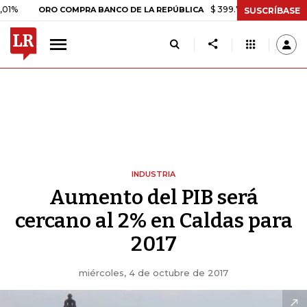
$ 399.745,16
+$ 2.295,71
+0
ORO COMPRA BANCO DE LA REPÚBLICA
SUSCRÍBASE
INDUSTRIA
Aumento del PIB será
cercano al 2% en Caldas para
2017
miércoles, 4 de octubre de 2017