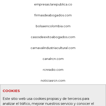
empresas.larepublica.co
firmasdeabogados.com
bolsaencolombia.com
casosdeexitoabogados.com
carnavalindustriacultural.com
canalrcn.com
rcnradio.com
noticiasrcn.com
COOKIES
lafm.com.co
Este sitio web usa cookies propias y de terceros para
alerta.com.co
analizar el tráfico, mejorar nuestros servicio y conocer el