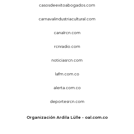
casosdeexitoabogados.com
carnavalindustriacultural.com
canalrcn.com
rcnradio.com
noticiasrcn.com
lafm.com.co
alerta.com.co
deportesrcn.com
Organización Ardila Lülle - oal.com.co