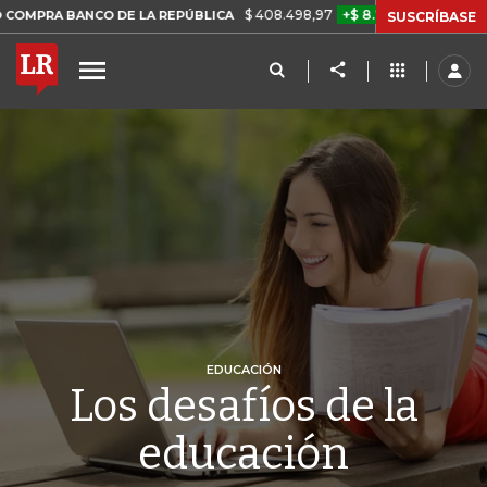
$ 408.498,97
+$ 8.753,81
+2,19%
BANCO DE LA REPÚBLICA
TASA 
SUSCRÍBASE
EDUCACIÓN
Los desafíos de la
educación