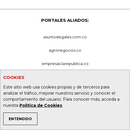
PORTALES ALIADOS:
asuntoslegales.com.co
agronegocios.co
empresas.larepublica.co
firmasdeabogados.com
COOKIES
Este sitio web usa cookies propias y de terceros para
bolsaencolombia.com
analizar el tráfico, mejorar nuestros servicio y conocer el
comportamiento del usuario. Para conocer más, acceda a
casosdeexitoabogados.com
nuestra
Política de Cookies
.
carnavalindustriacultural.com
ENTENDIDO
TEMAS DE INTERÉS