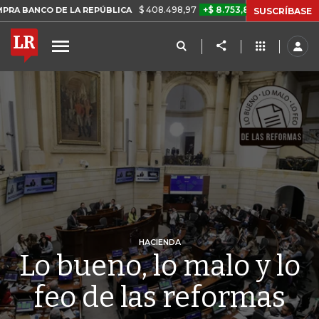
$ 408.498,97
+$ 8.753,81
+2,19%
DE LA REPÚBLICA
TASA DE US
SUSCRÍBASE
HACIENDA
Lo bueno, lo malo y lo
feo de las reformas