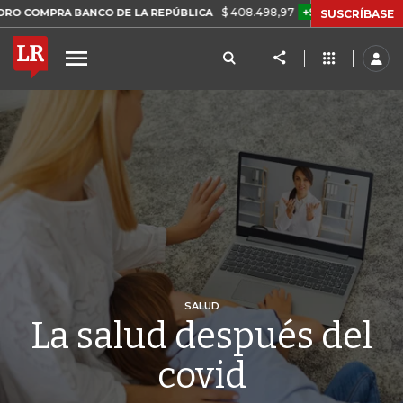
$ 408.498,97
+$ 8.753,81
+2,19%
 BANCO DE LA REPÚBLICA
TAS
SUSCRÍBASE
SALUD
La salud después del
covid