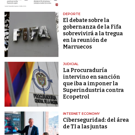
DEPORTE
El debate sobre la
gobernanza de la Fifa
sobrevivirá a la tregua
en la reunión de
Marruecos
JUDICIAL
La Procuraduría
intervino en sanción
que iba a imponer la
Superindustria contra
Ecopetrol
INTERNET ECONOMY
Ciberseguridad: del área
de TI a las juntas