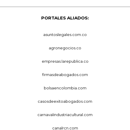
PORTALES ALIADOS:
asuntoslegales.com.co
agronegocios.co
empresas.larepublica.co
firmasdeabogados.com
bolsaencolombia.com
casosdeexitoabogados.com
carnavalindustriacultural.com
canalrcn.com