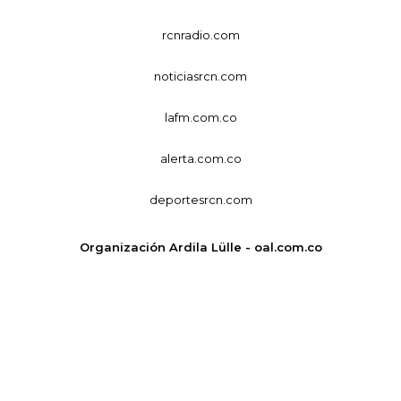
rcnradio.com
noticiasrcn.com
lafm.com.co
alerta.com.co
deportesrcn.com
Organización Ardila Lülle - oal.com.co