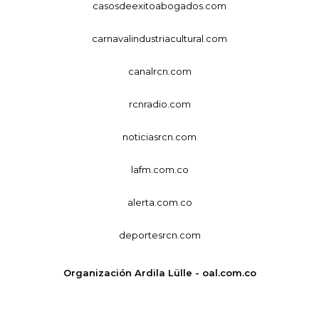
casosdeexitoabogados.com
carnavalindustriacultural.com
canalrcn.com
rcnradio.com
noticiasrcn.com
lafm.com.co
alerta.com.co
deportesrcn.com
Organización Ardila Lülle - oal.com.co