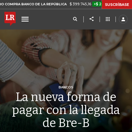
$ 399.745,16
+$ 2.295,71
+0,58%
BANCO DE LA REPÚBLICA
TASA 
SUSCRÍBASE
BANCOS
La nueva forma de
pagar con la llegada
de Bre-B