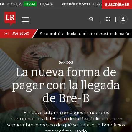
5
+17,41
+0,74%
US$ 78,18
US$ 0,17
+0,22%
PETRÓLEO WTI
SUSCRÍBASE
EN VIVO
Se aprobó la declaratoria de desastre de carác
BANCOS
La nueva forma de
pagar con la llegada
de Bre-B
El nuevo sistema de pagos inmediatos
interoperables del Banco de la República llega en
septiembre, conozca de qué se trata, qué beneficios
trae y cómo usarlo