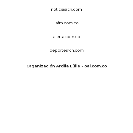
noticiasrcn.com
lafm.com.co
alerta.com.co
deportesrcn.com
Organización Ardila Lülle - oal.com.co