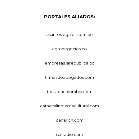
PORTALES ALIADOS:
asuntoslegales.com.co
agronegocios.co
empresas.larepublica.co
firmasdeabogados.com
bolsaencolombia.com
carnavalindustriacultural.com
canalrcn.com
rcnradio.com