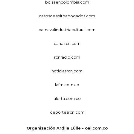
bolsaencolombia.com
casosdeexitoabogados.com
carnavalindustriacultural.com
canalrcn.com
rcnradio.com
noticiasrcn.com
lafm.com.co
alerta.com.co
deportesrcn.com
Organización Ardila Lülle - oal.com.co