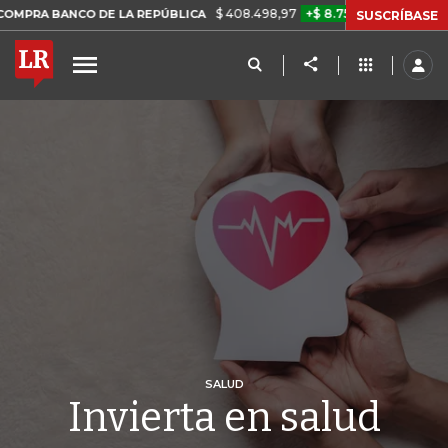
$ 408.498,97
+$ 8.753,81
+2,19%
NCO DE LA REPÚBLICA
TASA D
SUSCRÍBASE
SALUD
Invierta en salud