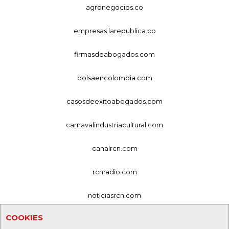
agronegocios.co
empresas.larepublica.co
firmasdeabogados.com
bolsaencolombia.com
casosdeexitoabogados.com
carnavalindustriacultural.com
canalrcn.com
rcnradio.com
noticiasrcn.com
COOKIES
lafm.com.co