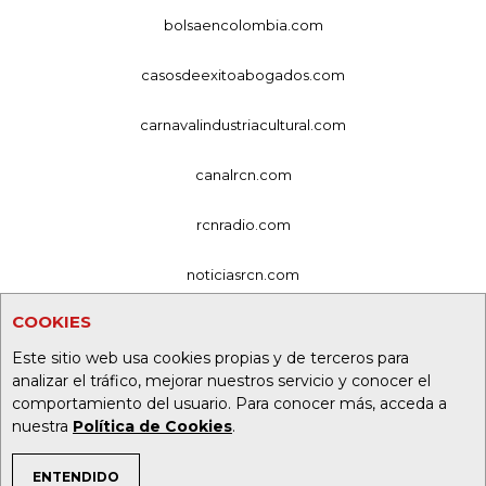
bolsaencolombia.com
casosdeexitoabogados.com
carnavalindustriacultural.com
canalrcn.com
rcnradio.com
noticiasrcn.com
COOKIES
lafm.com.co
Este sitio web usa cookies propias y de terceros para
alerta.com.co
analizar el tráfico, mejorar nuestros servicio y conocer el
comportamiento del usuario. Para conocer más, acceda a
deportesrcn.com
nuestra
Política de Cookies
.
ENTENDIDO
Organización Ardila Lülle - oal.com.co