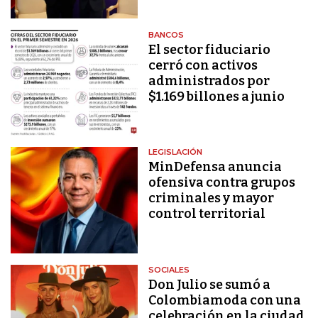
BANCOS
El sector fiduciario
cerró con activos
administrados por
$1.169 billones a junio
LEGISLACIÓN
MinDefensa anuncia
ofensiva contra grupos
criminales y mayor
control territorial
SOCIALES
Don Julio se sumó a
Colombiamoda con una
celebración en la ciudad