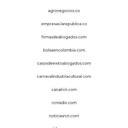
agronegocios.co
empresas.larepublica.co
firmasdeabogados.com
bolsaencolombia.com
casosdeexitoabogados.com
carnavalindustriacultural.com
canalrcn.com
rcnradio.com
noticiasrcn.com