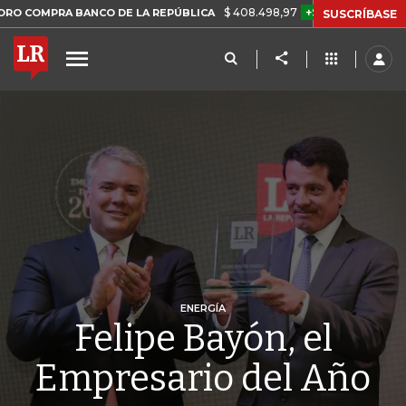
$ 408.498,97
+$ 8.753,81
+2,19%
RA BANCO DE LA REPÚBLICA
TA
SUSCRÍBASE
ENERGÍA
Felipe Bayón, el
Empresario del Año