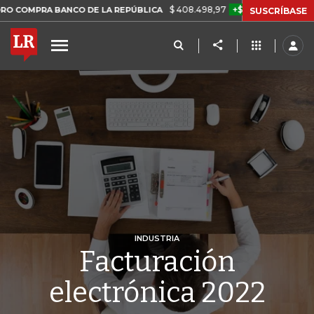
$ 408.498,97
+$ 8.753,81
+2,19%
RA BANCO DE LA REPÚBLICA
TA
SUSCRÍBASE
INDUSTRIA
Facturación
electrónica 2022