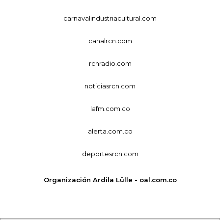
carnavalindustriacultural.com
canalrcn.com
rcnradio.com
noticiasrcn.com
lafm.com.co
alerta.com.co
deportesrcn.com
Organización Ardila Lülle - oal.com.co