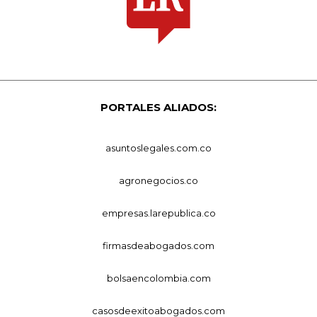
PORTALES ALIADOS:
asuntoslegales.com.co
agronegocios.co
empresas.larepublica.co
firmasdeabogados.com
bolsaencolombia.com
casosdeexitoabogados.com