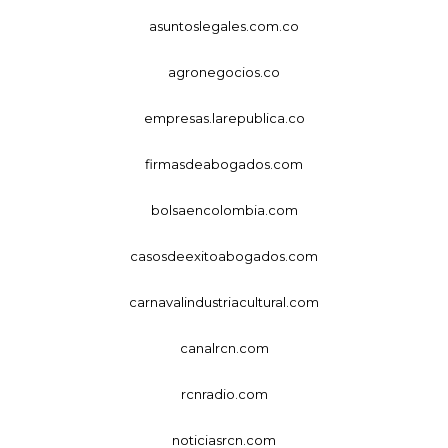
asuntoslegales.com.co
agronegocios.co
empresas.larepublica.co
firmasdeabogados.com
bolsaencolombia.com
casosdeexitoabogados.com
carnavalindustriacultural.com
canalrcn.com
rcnradio.com
noticiasrcn.com