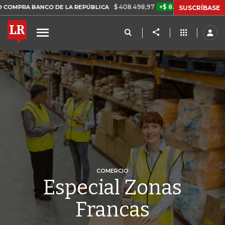
$ 408.498,97
+$ 8.753,81
+2,19%
NCO DE LA REPÚBLICA
TASA D
SUSCRÍBASE
COMERCIO
Especial Zonas
Francas