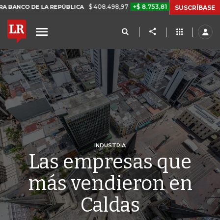
$ 408.498,97
+$ 8.753,81
+2,19%
DE LA REPÚBLICA
TASA DE US
SUSCRÍBASE
INDUSTRIA
Las empresas que
más vendieron en
Caldas