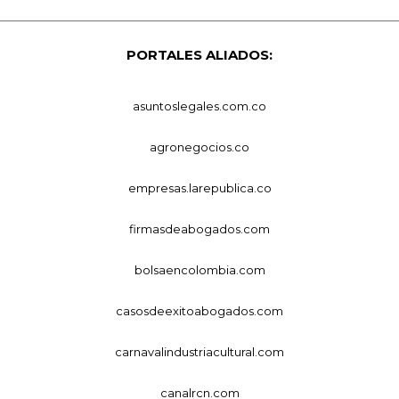
PORTALES ALIADOS:
asuntoslegales.com.co
agronegocios.co
empresas.larepublica.co
firmasdeabogados.com
bolsaencolombia.com
casosdeexitoabogados.com
carnavalindustriacultural.com
canalrcn.com