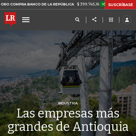
$ 399.745,16
+$ 2.295,71
+0,58%
RA BANCO DE LA REPÚBLICA
TAS
SUSCRÍBASE
INDUSTRIA
Las empresas más
grandes de Antioquia