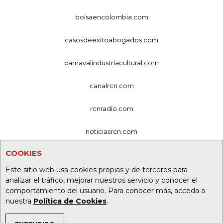
bolsaencolombia.com
casosdeexitoabogados.com
carnavalindustriacultural.com
canalrcn.com
rcnradio.com
noticiasrcn.com
COOKIES
lafm.com.co
Este sitio web usa cookies propias y de terceros para
alerta.com.co
analizar el tráfico, mejorar nuestros servicio y conocer el
comportamiento del usuario. Para conocer más, acceda a
deportesrcn.com
nuestra
Política de Cookies
.