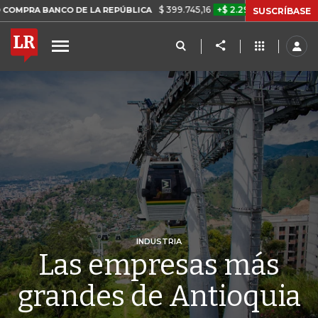
$ 399.745,16
+$ 2.295,71
+0,58%
 DE LA REPÚBLICA
TASA DE US
SUSCRÍBASE
INDUSTRIA
Las empresas más
grandes de Antioquia