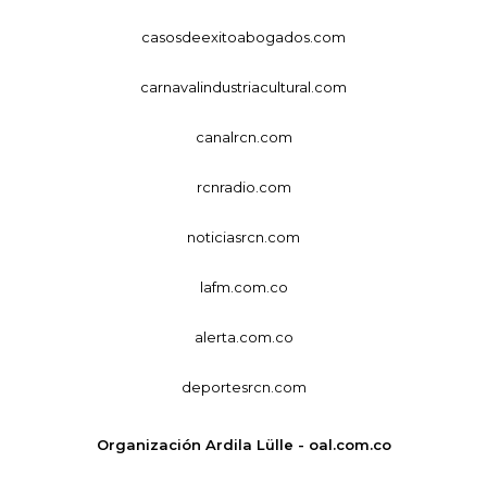
casosdeexitoabogados.com
carnavalindustriacultural.com
canalrcn.com
rcnradio.com
noticiasrcn.com
lafm.com.co
alerta.com.co
deportesrcn.com
Organización Ardila Lülle - oal.com.co