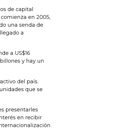
os de capital
a comienza en 2005,
ando una senda de
 llegado a
ende a US$16
 billones y hay un
activo del país.
tunidades que se
es presentarles
terés en recibir
internacionalización