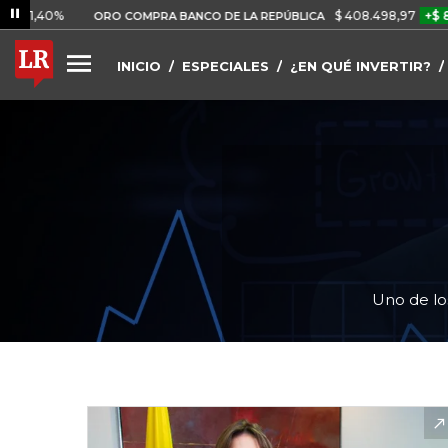
%
$ 408.498,97
+$ 8.753,81
ORO COMPRA BANCO DE LA REPÚBLICA
INICIO
ESPECIALES
¿EN QUÉ INVERTIR?
Uno de lo