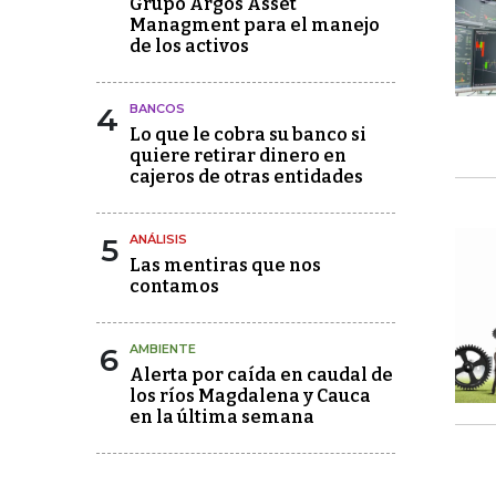
Grupo Argos Asset
Managment para el manejo
de los activos
4
BANCOS
Lo que le cobra su banco si
quiere retirar dinero en
cajeros de otras entidades
5
ANÁLISIS
Las mentiras que nos
contamos
6
AMBIENTE
Alerta por caída en caudal de
los ríos Magdalena y Cauca
en la última semana