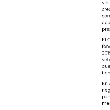
y h
cre
com
opo
pre
El 
fon
201
veh
que
tie
En 
neg
paí
mer