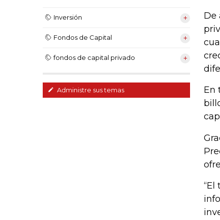
De 
Inversión
pri
Fondos de Capital
cua
cre
fondos de capital privado
dif
En 
Administre sus temas
bil
cap
Gra
Pre
ofr
“El
inf
inv