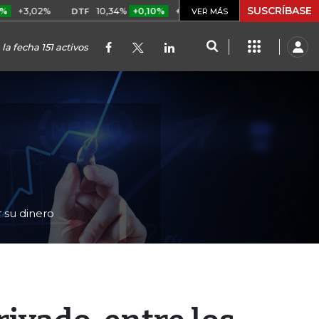
SUSCRÍBASE
2%
10,34%
+0,10%
+0,98%
$ 416,91
+$ 0,05
+0,01
DTF
UVR
VER MÁS
la fecha 151 activos
 su dinero