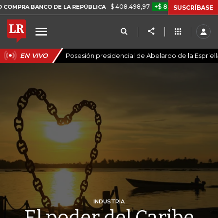
$ 408.498,97
+$ 8.753,81
+2,19%
ANCO DE LA REPÚBLICA
TASA 
SUSCRÍBASE
EN VIVO
Posesión presidencial de Abelardo de la Espriell
INDUSTRIA