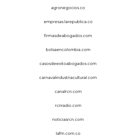
agronegocios.co
empresas.larepublica.co
firmasdeabogados.com
bolsaencolombia.com
casosdeexitoabogados.com
carnavalindustriacultural.com
canalrcn.com
rcnradio.com
noticiasrcn.com
lafm.com.co