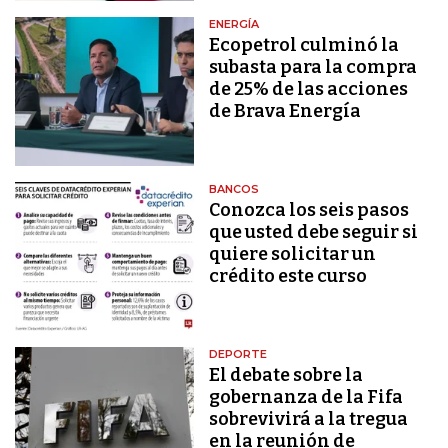
ENERGÍA
Ecopetrol culminó la
subasta para la compra
de 25% de las acciones
de Brava Energía
BANCOS
Conozca los seis pasos
que usted debe seguir si
quiere solicitar un
crédito este curso
DEPORTE
El debate sobre la
gobernanza de la Fifa
sobrevivirá a la tregua
en la reunión de