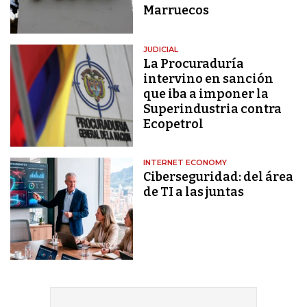
Marruecos
JUDICIAL
La Procuraduría
intervino en sanción
que iba a imponer la
Superindustria contra
Ecopetrol
INTERNET ECONOMY
Ciberseguridad: del área
de TI a las juntas