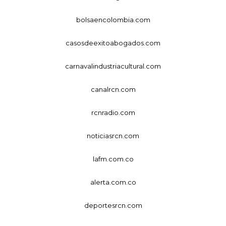
bolsaencolombia.com
casosdeexitoabogados.com
carnavalindustriacultural.com
canalrcn.com
rcnradio.com
noticiasrcn.com
lafm.com.co
alerta.com.co
deportesrcn.com