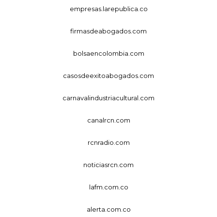
empresas.larepublica.co
firmasdeabogados.com
bolsaencolombia.com
casosdeexitoabogados.com
carnavalindustriacultural.com
canalrcn.com
rcnradio.com
noticiasrcn.com
lafm.com.co
alerta.com.co