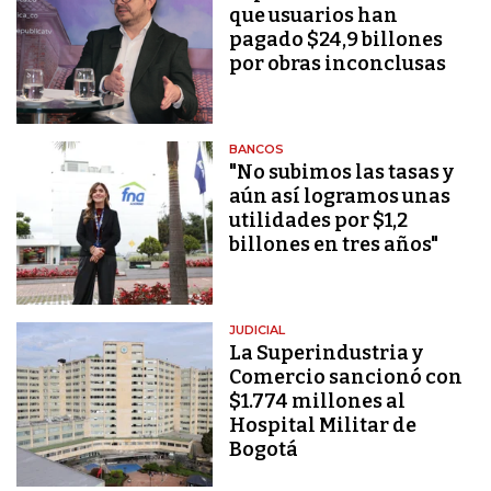
que usuarios han
pagado $24,9 billones
por obras inconclusas
BANCOS
"No subimos las tasas y
aún así logramos unas
utilidades por $1,2
billones en tres años"
JUDICIAL
La Superindustria y
Comercio sancionó con
$1.774 millones al
Hospital Militar de
Bogotá