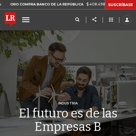
$ 408.498,97
+$ 8.753,81
+2,19%
 COMPRA BANCO DE LA REPÚBLICA
SUSCRÍBASE
INDUSTRIA
El futuro es de las
Empresas B