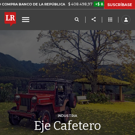
$ 408.498,97
+$ 8.753,81
+2,19%
O DE LA REPÚBLICA
TASA DE 
SUSCRÍBASE
INDUSTRIA
Eje Cafetero