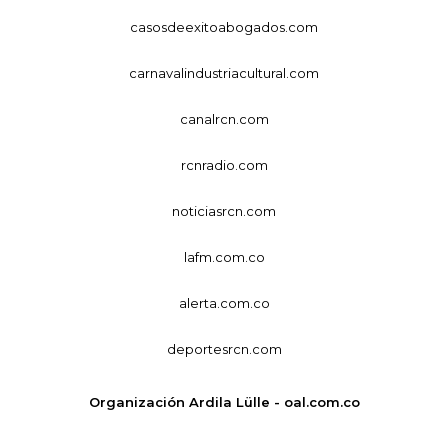
casosdeexitoabogados.com
carnavalindustriacultural.com
canalrcn.com
rcnradio.com
noticiasrcn.com
lafm.com.co
alerta.com.co
deportesrcn.com
Organización Ardila Lülle - oal.com.co