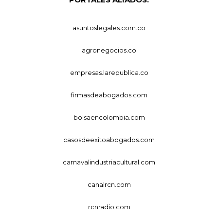
asuntoslegales.com.co
agronegocios.co
empresas.larepublica.co
firmasdeabogados.com
bolsaencolombia.com
casosdeexitoabogados.com
carnavalindustriacultural.com
canalrcn.com
rcnradio.com