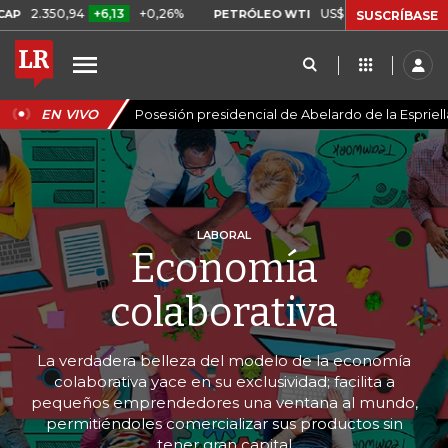
94
+6,13
+0,26%
US$ 78,01
US$ 2,92
+3,89%
PETRÓLEO WTI
SUSCRÍBASE
EN VIVO
Posesión presidencial de Abelardo de la Espriell
LABORAL
Economía
colaborativa
La verdadera belleza del modelo de la economía
colaborativa yace en su exclusividad; facilita a
pequeños emprendedores una ventana al mundo,
permitiéndoles comercializar sus productos sin
tener gran capital