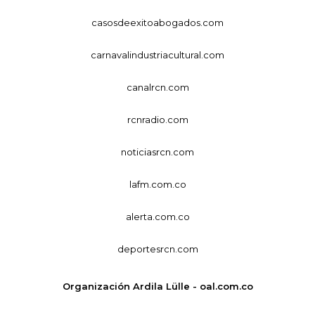
casosdeexitoabogados.com
carnavalindustriacultural.com
canalrcn.com
rcnradio.com
noticiasrcn.com
lafm.com.co
alerta.com.co
deportesrcn.com
Organización Ardila Lülle - oal.com.co