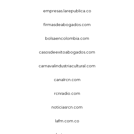
empresas.larepublica.co
firmasdeabogados.com
bolsaencolombia.com
casosdeexitoabogados.com
carnavalindustriacultural.com
canalrcn.com
rcnradio.com
noticiasrcn.com
lafm.com.co