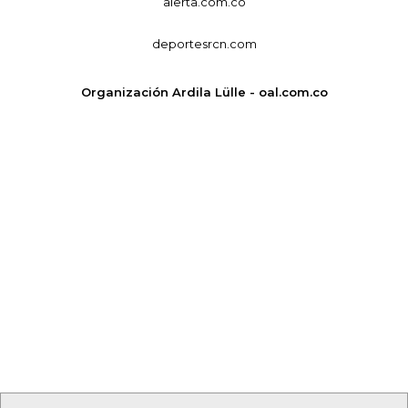
alerta.com.co
deportesrcn.com
Organización Ardila Lülle - oal.com.co