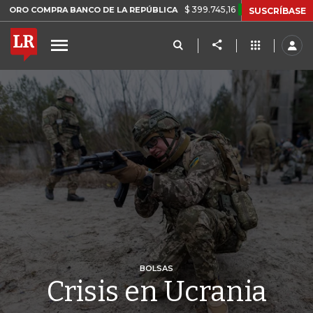
$ 399.745,16
+$ 2.295,71
+0,58%
MPRA BANCO DE LA REPÚBLICA
T
SUSCRÍBASE
BOLSAS
Crisis en Ucrania