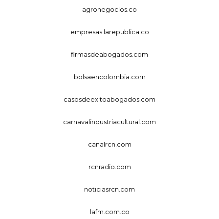
agronegocios.co
empresas.larepublica.co
firmasdeabogados.com
bolsaencolombia.com
casosdeexitoabogados.com
carnavalindustriacultural.com
canalrcn.com
rcnradio.com
noticiasrcn.com
lafm.com.co