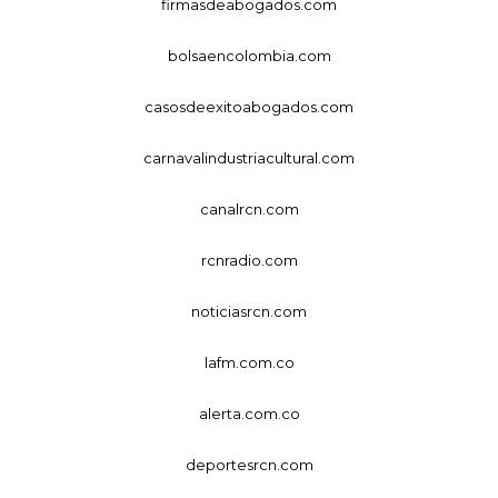
firmasdeabogados.com
bolsaencolombia.com
casosdeexitoabogados.com
carnavalindustriacultural.com
canalrcn.com
rcnradio.com
noticiasrcn.com
lafm.com.co
alerta.com.co
deportesrcn.com