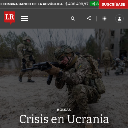
$ 408.498,97
+$ 8.753,81
+2,19%
ANCO DE LA REPÚBLICA
TASA 
SUSCRÍBASE
BOLSAS
Crisis en Ucrania