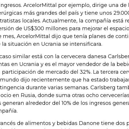
 ingresos. ArcelorMittal por ejemplo, dirige una de 
erúrgicas más grandes del país y tiene unos 29.0
tratistas locales. Actualmente, la compañía está 
ersión de US$300 millones para mejorar el espacio.
e mes, ArcelorMittal dijo que tenía planes de con
 la situación en Ucrania se intensificara.
caso similar está con la cervecera danesa Carlsber
ntas en Ucrania y es el mayor vendedor de la bebid
 participación de mercado del 32%. La tercera ce
 mundo dijo recientemente que ha estado trabaja
tingencia durante varias semanas. Carlsberg tam
ocio en Rusia, donde suma otras ocho cervecerías.
s generan alrededor del 10% de los ingresos genera
pañía.
francés de alimentos y bebidas Danone tiene dos 