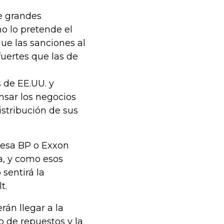
e grandes
o lo pretende el
ue las sanciones al
fuertes que las de
 de EE.UU. y
nsar los negocios
istribución de sus
lesa BP o Exxon
ia, y como esos
sentirá la
t.
án llegar a la
o de repuestos y la