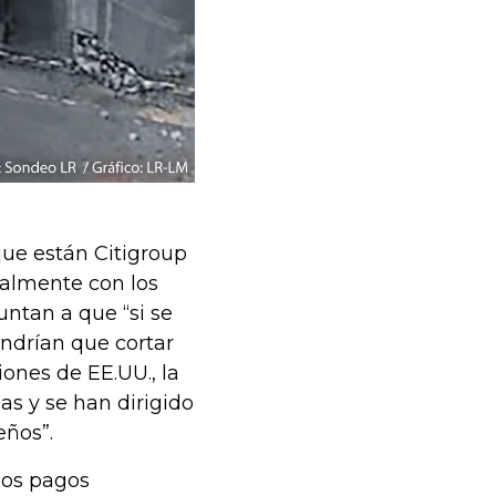
ue están Citigroup
almente con los
ntan a que “si se
endrían que cortar
iones de EE.UU., la
s y se han dirigido
ños”.
los pagos