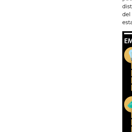
dis
del
est