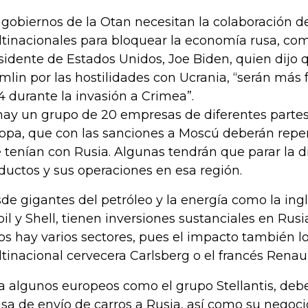
 gobiernos de la Otan necesitan la colaboración d
tinacionales para bloquear la economía rusa, com
sidente de Estados Unidos, Joe Biden, quien dijo q
mlin por las hostilidades con Ucrania, “serán más 
4 durante la invasión a Crimea”.
hay un grupo de 20 empresas de diferentes partes
opa, que con las sanciones a Moscú deberán repe
 tenían con Rusia. Algunas tendrán que parar la d
ductos y sus operaciones en esa región.
de gigantes del petróleo y la energía como la ing
il y Shell, tienen inversiones sustanciales en Rus
os hay varios sectores, pues el impacto también lo 
tinacional cervecera Carlsberg o el francés Renaul
a algunos europeos como el grupo Stellantis, deber
sa de envío de carros a Rusia, así como su negoci