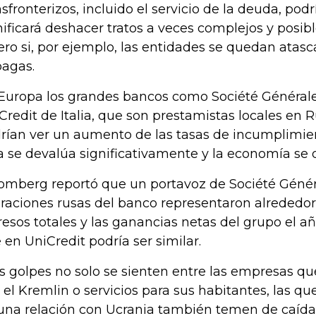
nsfronterizos, incluido el servicio de la deuda, pod
nificará deshacer tratos a veces complejos y posi
ero si, por ejemplo, las entidades se quedan ata
agas.
Europa los grandes bancos como Société Générale,
Credit de Italia, que son prestamistas locales en 
rían ver un aumento de las tasas de incumplimie
a se devalúa significativamente y la economía se d
omberg reportó que un portavoz de Société Généra
raciones rusas del banco representaron alrededor
resos totales y las ganancias netas del grupo el a
 en UniCredit podría ser similar.
os golpes no solo se sienten entre las empresas q
 el Kremlin o servicios para sus habitantes, las q
una relación con Ucrania también temen de caída