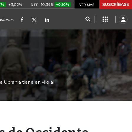
SUSCRÍBASE
10,34%
+0,10%
+0,98%
$ 416,96
+$ 0,05
+0,01%
DTF
UVR
VER MÁS
nsiones
 Ucrania tiene en vilo al