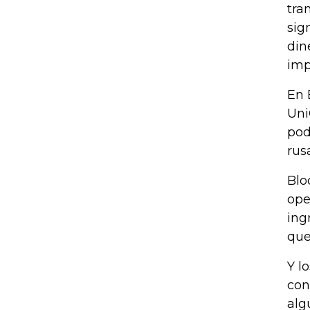
tra
sig
din
imp
En 
Uni
pod
rus
Blo
ope
ing
que
Y l
con
alg