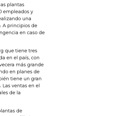
las plantas
00 empleados y
realizando una
 A principios de
tingencia en caso de
g que tiene tres
a en el país, con
rvecera más grande
ndo en planes de
bién tiene un gran
 Las ventas en el
les de la
plantas de