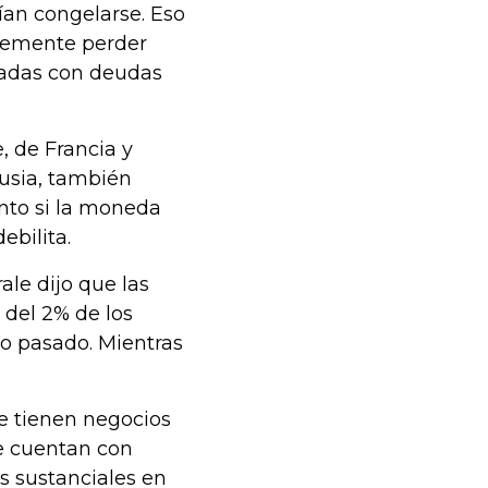
rían congelarse. Eso
blemente perder
scadas con deudas
 de Francia y
Rusia, también
nto si la moneda
ebilita.
le dijo que las
 del 2% de los
ño pasado. Mientras
ue tienen negocios
ue cuentan con
s sustanciales en