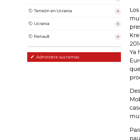
Los
Tensión en Ucrania
mul
Ucrania
pre
Kre
Renault
201
Ya 
Administre sus temas
Eur
que
pro
Des
Mob
cas
mul
Par
pau