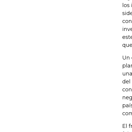
los
sid
con
inv
est
que
Un 
pla
una
del
con
neg
paí
com
El 