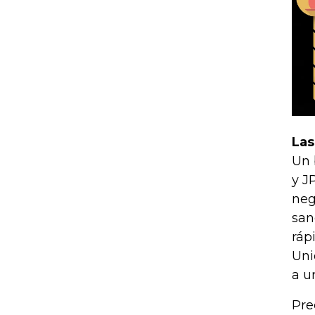
Las
Un 
y J
neg
san
ráp
Uni
a u
Pre