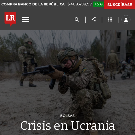
$ 408.498,97
+$ 8.753,81
+2,19%
ANCO DE LA REPÚBLICA
TASA D
SUSCRÍBASE
BOLSAS
Crisis en Ucrania