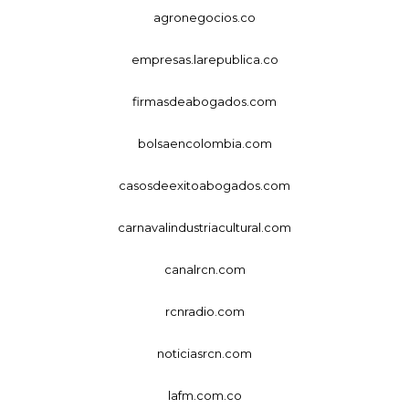
agronegocios.co
empresas.larepublica.co
firmasdeabogados.com
bolsaencolombia.com
casosdeexitoabogados.com
carnavalindustriacultural.com
canalrcn.com
rcnradio.com
noticiasrcn.com
lafm.com.co