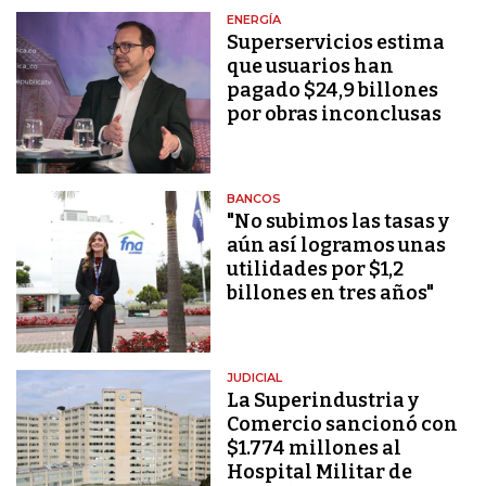
ENERGÍA
Superservicios estima
que usuarios han
pagado $24,9 billones
por obras inconclusas
BANCOS
"No subimos las tasas y
aún así logramos unas
utilidades por $1,2
billones en tres años"
JUDICIAL
La Superindustria y
Comercio sancionó con
$1.774 millones al
Hospital Militar de