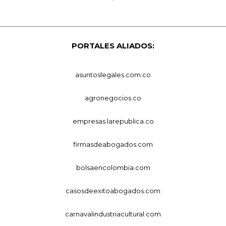
PORTALES ALIADOS:
asuntoslegales.com.co
agronegocios.co
empresas.larepublica.co
firmasdeabogados.com
bolsaencolombia.com
casosdeexitoabogados.com
carnavalindustriacultural.com