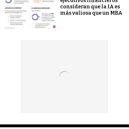
ejecutivos financieros
consideran que la IA es
más valiosa que un MBA