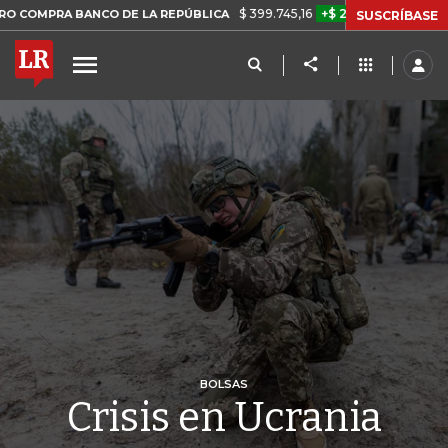
$ 399.745,16
+$ 2.295,71
+0,58%
BANCO DE LA REPÚBLICA
TASA 
SUSCRÍBASE
BOLSAS
Crisis en Ucrania