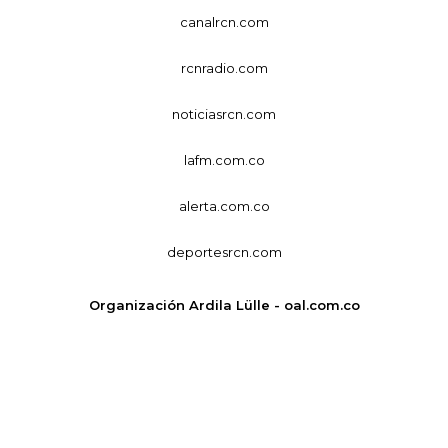
canalrcn.com
rcnradio.com
noticiasrcn.com
lafm.com.co
alerta.com.co
deportesrcn.com
Organización Ardila Lülle - oal.com.co