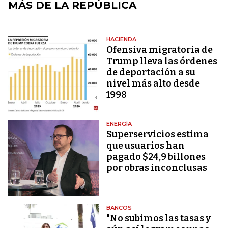
MÁS DE LA REPÚBLICA
HACIENDA
Ofensiva migratoria de
Trump lleva las órdenes
de deportación a su
nivel más alto desde
1998
ENERGÍA
Superservicios estima
que usuarios han
pagado $24,9 billones
por obras inconclusas
BANCOS
"No subimos las tasas y