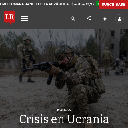
$ 408.498,97
+$ 8.753,81
+2,19%
RA BANCO DE LA REPÚBLICA
TA
SUSCRÍBASE
BOLSAS
Crisis en Ucrania