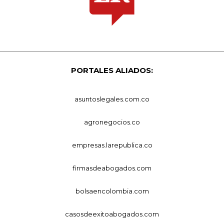
PORTALES ALIADOS:
asuntoslegales.com.co
agronegocios.co
empresas.larepublica.co
firmasdeabogados.com
bolsaencolombia.com
casosdeexitoabogados.com