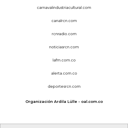
carnavalindustriacultural.com
canalrcn.com
rcnradio.com
noticiasrcn.com
lafm.com.co
alerta.com.co
deportesrcn.com
Organización Ardila Lülle - oal.com.co