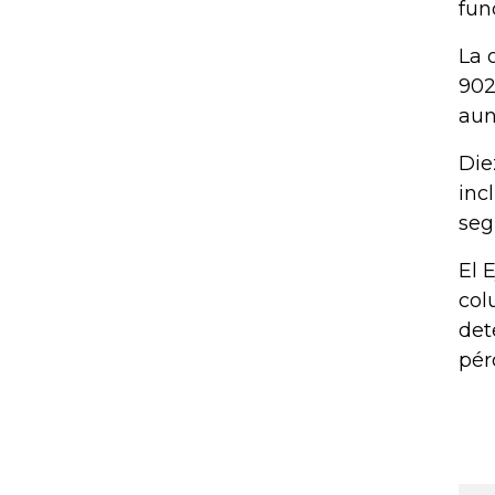
fun
La 
902
aun
Die
inc
seg
El 
col
det
pér