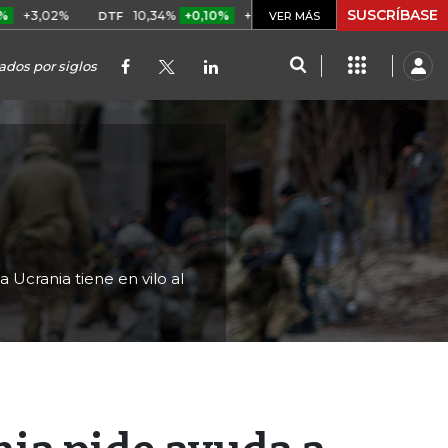
SUSCRÍBASE
%
10,34%
+0,10%
+0,98%
$ 416,86
+$ 0,05
+0,01%
DTF
UVR
VER MÁS
ados por siglos
 Ucrania tiene en vilo al