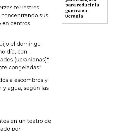
para reducir la
erzas terrestres
guerra en
, concentrando sus
Ucrania
o en centros
 dijo el domingo
mo día, con
ades (ucranianas)".
nte congeladas".
idos a escombros y
n y agua, según las
tes en un teatro de
sado por