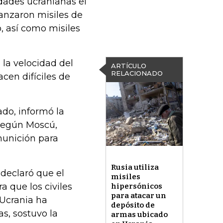
dades ucranianas el
lanzaron misiles de
, así como misiles
 la velocidad del
ARTÍCULO
RELACIONADO
acen difíciles de
ado, informó la
 según Moscú,
munición para
Rusia utiliza
 declaró que el
misiles
 que los civiles
hipersónicos
para atacar un
 Ucrania ha
depósito de
s, sostuvo la
armas ubicado