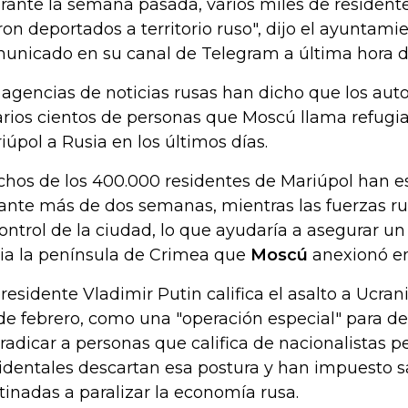
rante la semana pasada, varios miles de resident
ron deportados a territorio ruso", dijo el ayuntami
unicado en su canal de Telegram a última hora d
 agencias de noticias rusas han dicho que los aut
arios cientos de personas que Moscú llama refugi
iúpol a Rusia en los últimos días.
hos de los 400.000 residentes de Mariúpol han e
ante más de dos semanas, mientras las fuerzas r
control de la ciudad, lo que ayudaría a asegurar un
ia la península de Crimea que
Moscú
anexionó en
presidente Vladimir Putin califica el asalto a Ucra
de febrero, como una "operación especial" para des
rradicar a personas que califica de nacionalistas pe
identales descartan esa postura y han impuesto s
tinadas a paralizar la economía rusa.