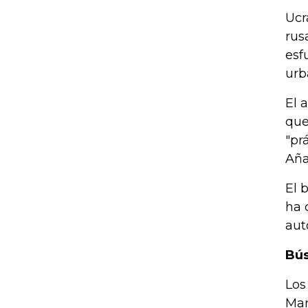
Ucr
rus
esf
urb
El 
que
"pr
Aña
El 
ha 
aut
Bús
Los
Mar