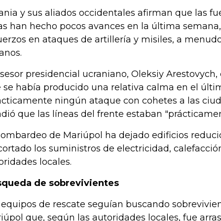
ania y sus aliados occidentales afirman que las fu
as han hecho pocos avances en la última semana
uerzos en ataques de artillería y misiles, a menud
anos.
asesor presidencial ucraniano, Oleksiy Arestovych,
 se había producido una relativa calma en el últi
ácticamente ningún ataque con cohetes a las ciud
dió que las líneas del frente estaban "prácticame
bombardeo de Mariúpol ha dejado edificios reduc
cortado los suministros de electricidad, calefacció
oridades locales.
queda de sobrevivientes
 equipos de rescate seguían buscando sobrevivien
iúpol que, según las autoridades locales, fue arra