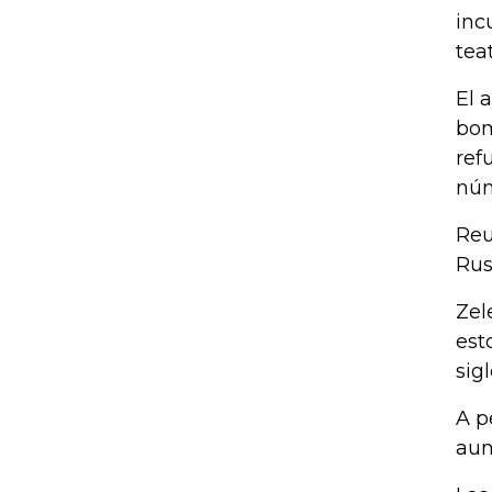
inc
teat
El 
bom
ref
núm
Reu
Rus
Zel
est
sigl
A p
aun