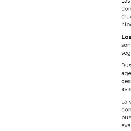
Las
dom
cru
hip
Los
son
seg
Rus
age
des
avi
La 
dom
pue
eva