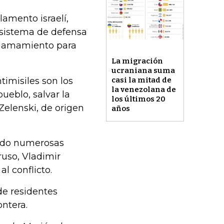
lamento israelí,
u sistema de defensa
 llamamiento para
La migración
ucraniana suma
imisiles son los
casi la mitad de
la venezolana de
ueblo, salvar la
los últimos 20
 Zelenski, de origen
años
enido numerosas
ruso, Vladimir
l conflicto.
de residentes
ontera.