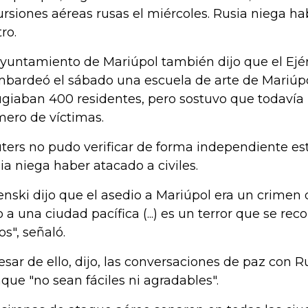
ursiones aéreas rusas el miércoles. Rusia niega ha
ro.
ayuntamiento de Mariúpol también dijo que el Ejér
bardeó el sábado una escuela de arte de Mariúpo
ugiaban 400 residentes, pero sostuvo que todavía n
ero de víctimas.
ters no pudo verificar de forma independiente est
ia niega haber atacado a civiles.
enski dijo que el asedio a Mariúpol era un crimen 
o a una ciudad pacífica (...) es un terror que se re
os", señaló.
esar de ello, dijo, las conversaciones de paz con R
que "no sean fáciles ni agradables".