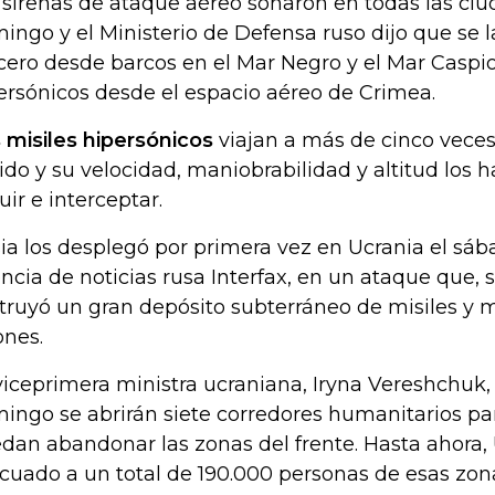
 sirenas de ataque aéreo sonaron en todas las ciu
ingo y el Ministerio de Defensa ruso dijo que se 
cero desde barcos en el Mar Negro y el Mar Caspio
ersónicos desde el espacio aéreo de Crimea.
 misiles hipersónicos
viajan a más de cinco veces
ido y su velocidad, maniobrabilidad y altitud los h
uir e interceptar.
ia los desplegó por primera vez en Ucrania el sáb
ncia de noticias rusa Interfax, en un ataque que,
truyó un gran depósito subterráneo de misiles y 
ones.
viceprimera ministra ucraniana, Iryna Vereshchuk,
ingo se abrirán siete corredores humanitarios para
dan abandonar las zonas del frente. Hasta ahora,
cuado a un total de 190.000 personas de esas zona