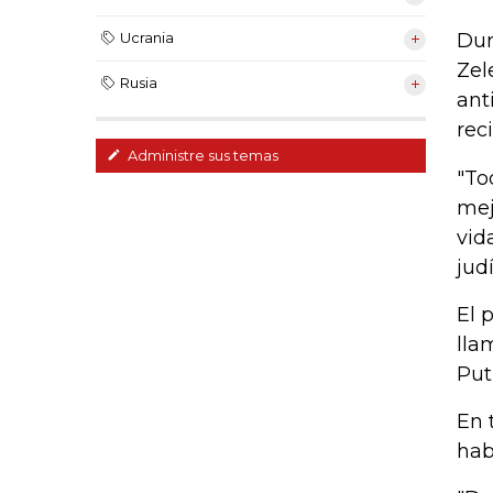
Dur
Ucrania
Zel
Rusia
ant
rec
Administre sus temas
"To
mej
vid
judí
El 
lla
Put
En 
hab