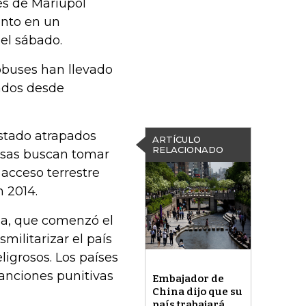
es de Mariúpol
ento en un
el sábado.
obuses han llevado
ados desde
stado atrapados
ARTÍCULO
RELACIONADO
usas buscan tomar
 acceso terrestre
 2014.
nia, que comenzó el
militarizar el país
ligrosos. Los países
anciones punitivas
Embajador de
China dijo que su
país trabajará