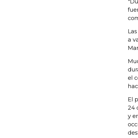
"Du
fue
com
Las
a v
Mar
Muc
dur
el 
hac
El 
24 
y e
occ
des