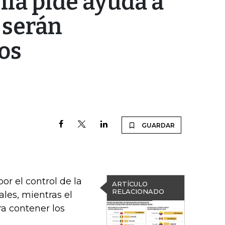
nia pide ayuda a
s serán
os
GUARDAR
r el control de la
ARTÍCULO
RELACIONADO
ales, mientras el
ra contener los