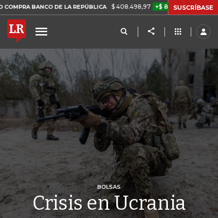
$ 408.498,97
+$ 8.753,81
+2,19%
ANCO DE LA REPÚBLICA
TASA D
SUSCRÍBASE
BOLSAS
Crisis en Ucrania