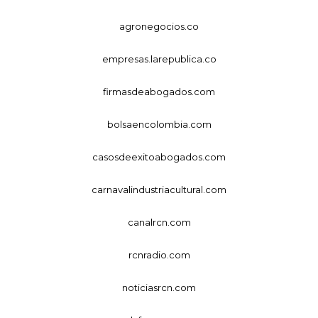
agronegocios.co
empresas.larepublica.co
firmasdeabogados.com
bolsaencolombia.com
casosdeexitoabogados.com
carnavalindustriacultural.com
canalrcn.com
rcnradio.com
noticiasrcn.com