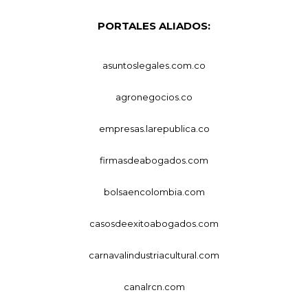
PORTALES ALIADOS:
asuntoslegales.com.co
agronegocios.co
empresas.larepublica.co
firmasdeabogados.com
bolsaencolombia.com
casosdeexitoabogados.com
carnavalindustriacultural.com
canalrcn.com