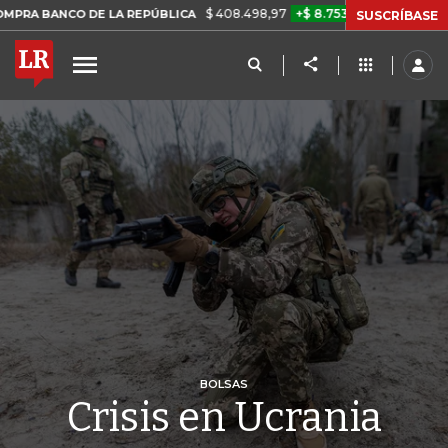
$ 408.498,97
+$ 8.753,81
+2,19%
CO DE LA REPÚBLICA
TASA DE
SUSCRÍBASE
BOLSAS
Crisis en Ucrania