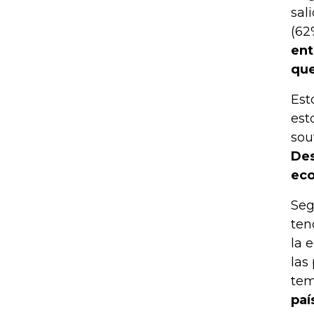
sal
(62
ent
que
Est
est
sou
Des
ec
Seg
ten
la 
las
tem
paí