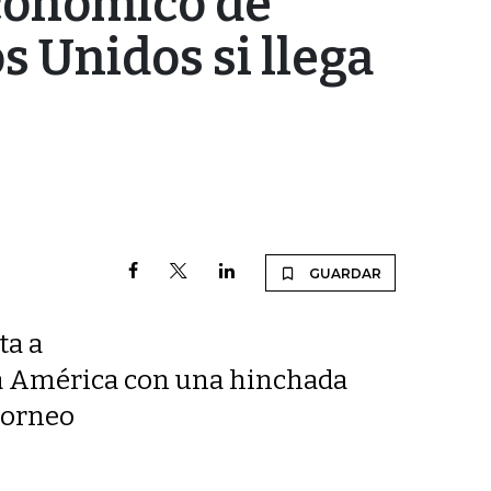
conómico de
 Unidos si llega
GUARDAR
ta a
opa América con una hinchada
 torneo