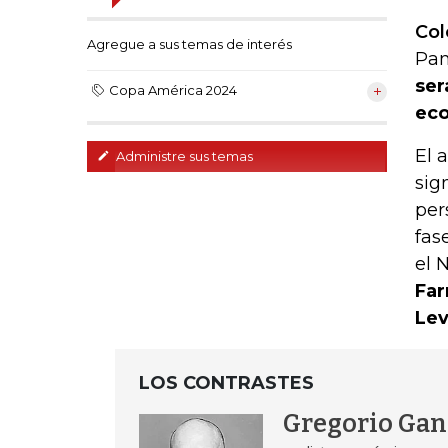
Col
Agregue a sus temas de interés
Pan
ser
Copa América 2024
eco
El 
Administre sus temas
sig
per
fas
el 
Far
Lev
LOS CONTRASTES
Gregorio Gan