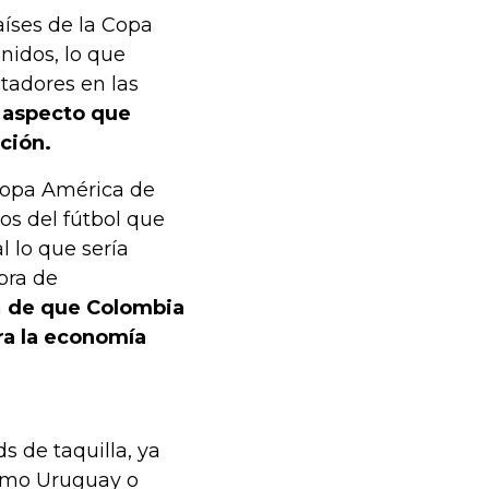
aíses de la Copa
nidos, lo que
adores en las
, aspecto que
ción.
 Copa América de
os del fútbol que
l lo que sería
pra de
a
de que Colombia
ra la economía
s de taquilla, ya
como Uruguay o