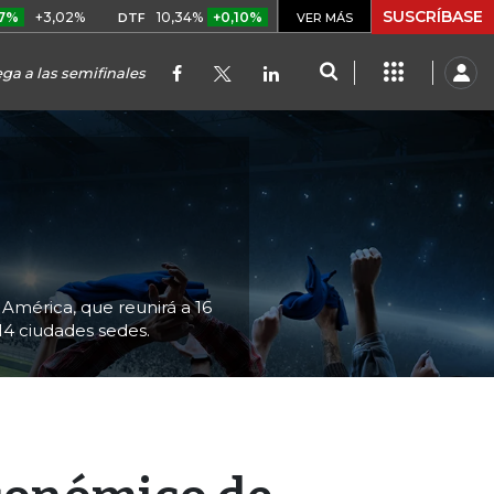
SUSCRÍBASE
2%
10,34%
+0,10%
+0,98%
$ 416,96
+$ 0,05
+0,01
DTF
UVR
VER MÁS
ga a las semifinales
4
América, que reunirá a 16
 14 ciudades sedes.