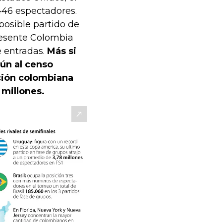
.446 espectadores.
posible partido de
resente Colombia
 entradas.
Más si
ún al censo
ación colombiana
 millones.