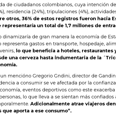
ida de ciudadanos colombianos, cuya intención de 
%), residencia (24%), tripulaciones (4%), actividade
re otros, 36% de estos registros fueron hacia E
 representaría un total de 1,7 millones de entra
o dinamizaría de gran manera la economía de Est
o representa gastos en transporte, hospedaje, ali
venirs,
lo que beneficia a hoteles, restaurantes 
de una cerveza hasta indumentaria de la ´Tric
onomía.
un mencióno Gregorio Gndini, director de Gandini 
dencia a consumir se ve afectada por la confianz
economía, eventos deportivos como este exacerba
 personas, lo que lleva a se sientan más confiados
poralmente.
Adicionalmente atrae viajeros dent
s que aporta a ese consumo”.