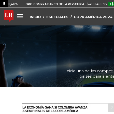
%
$ 408.498,97
+$ 8.753,81
ORO COMPRA BANCO DE LA REPÚBLICA
INICIO
ESPECIALES
COPA AMÉRICA 2024
Inicia una de las compet
países para alenta