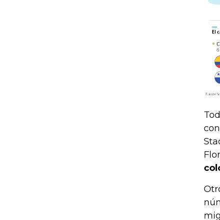
Tod
con
Sta
Flo
col
Otr
núm
mig