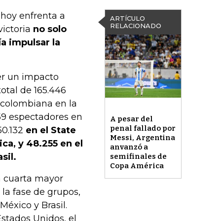
hoy enfrenta a
ARTÍCULO
RELACIONADO
victoria
no solo
a impulsar la
er un impacto
otal de 165.446
n colombiana en la
059 espectadores en
A pesar del
penal fallado por
50.132
en el State
Messi, Argentina
ca, y 48.255 en el
anvanzó a
sil.
semifinales de
Copa América
a cuarta mayor
 la fase de grupos,
México y Brasil.
stados Unidos, el