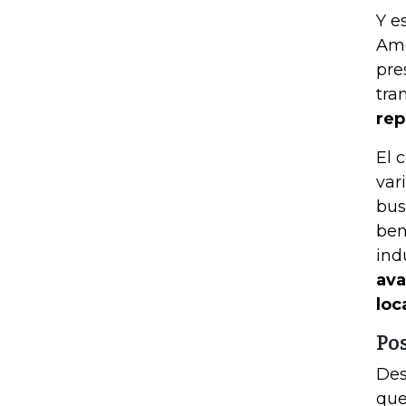
Y e
Amé
pre
tra
rep
El 
var
bus
ben
ind
ava
loc
Pos
Des
que