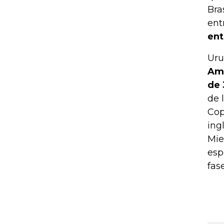
Bra
ent
ent
Uru
Amé
de 
de 
Cop
ing
Mie
esp
fas