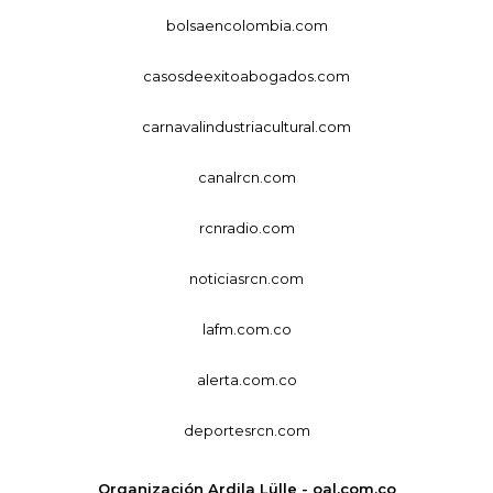
bolsaencolombia.com
casosdeexitoabogados.com
carnavalindustriacultural.com
canalrcn.com
rcnradio.com
noticiasrcn.com
lafm.com.co
alerta.com.co
deportesrcn.com
Organización Ardila Lülle - oal.com.co